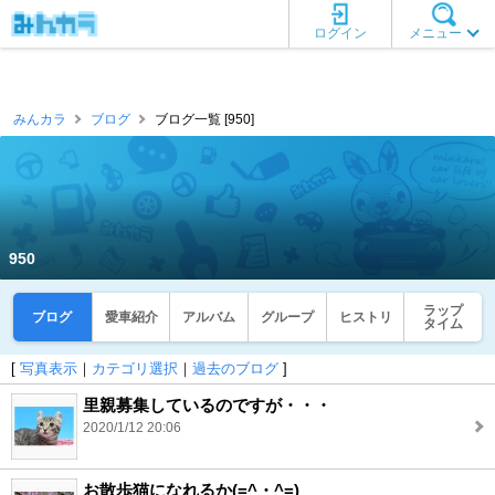
ログイン
メニュー
みんカラ
ブログ
ブログ一覧 [950]
950
ラップ
ブログ
愛車紹介
アルバム
グループ
ヒストリ
タイム
[
写真表示
｜
カテゴリ選択
｜
過去のブログ
]
里親募集しているのですが・・・
2020/1/12 20:06
お散歩猫になれるか(=^・^=)