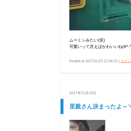
ムーミンみたい(笑)
可愛いって言えばかわいいね(#^.^
Posted at 2017/11/23 21:06:31 |
コメント
2017年11月10日
里親さん決まったよ～＼(