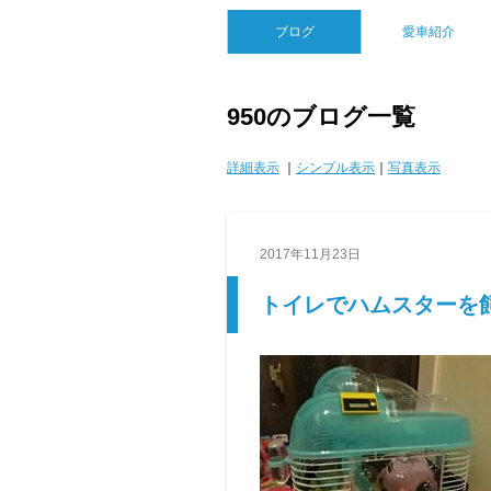
ブログ
愛車紹介
950のブログ一覧
詳細表示
｜
シンプル表示
｜
写真表示
2017年11月23日
トイレでハムスターを