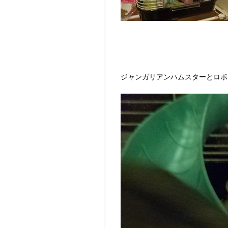
ジャンガリアンハムスターとロボ