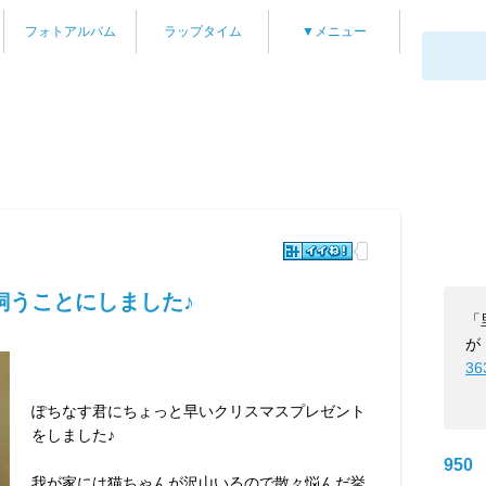
フォトアルバム
ラップタイム
▼メニュー
飼うことにしました♪
「
が
36
ぽちなす君にちょっと早いクリスマスプレゼント
をしました♪
950
我が家には猫ちゃんが沢山いるので散々悩んだ挙