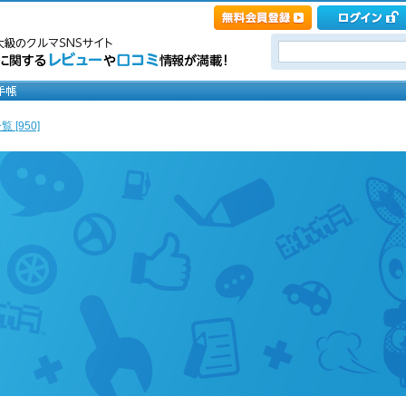
 [950]