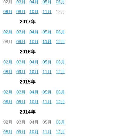
02月
03月
04月
05月
06月
08月
09月
10月
11月
12月
2017年
02月
03月
04月
05月
06月
08月
09月
10月
11月
12月
2016年
02月
03月
04月
05月
06月
08月
09月
10月
11月
12月
2015年
02月
03月
04月
05月
06月
08月
09月
10月
11月
12月
2014年
02月
03月
04月
05月
06月
08月
09月
10月
11月
12月