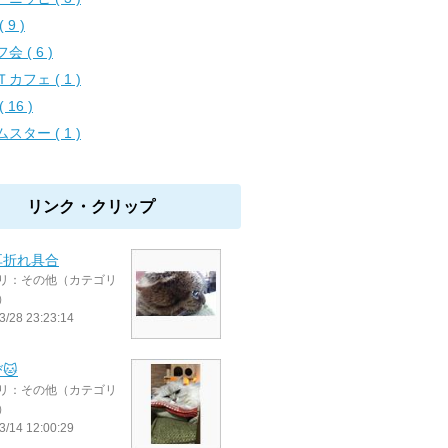
 9 )
会 ( 6 )
カフェ ( 1 )
( 16 )
スター ( 1 )
リンク・クリップ
耳折れ具合
リ：その他（カテゴリ
）
3/28 23:23:14
🐱
リ：その他（カテゴリ
）
3/14 12:00:29