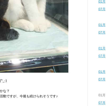
01月
07月
01月
07月
01月
07月
01月
07月
_-)
かな？
01月
活動ですが、今後も続けられそうです♪
07月