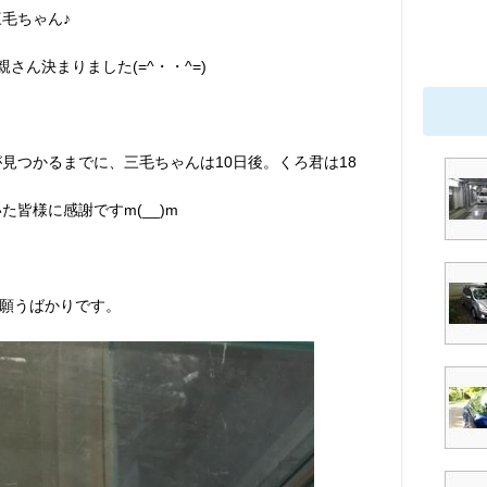
毛ちゃん♪
親さん決まりました(=^・・^=)
見つかるまでに、三毛ちゃんは10日後。くろ君は18
た皆様に感謝ですm(__)m
願うばかりです。