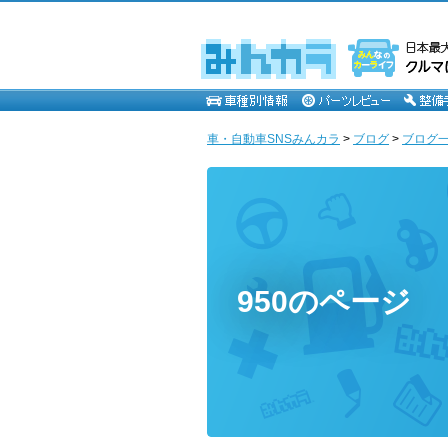
車・自動車SNSみんカラ
>
ブログ
>
ブログ一覧
950のページ