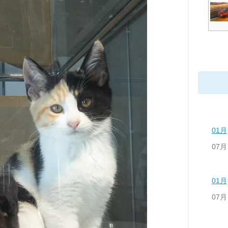
01月
07月
01月
07月