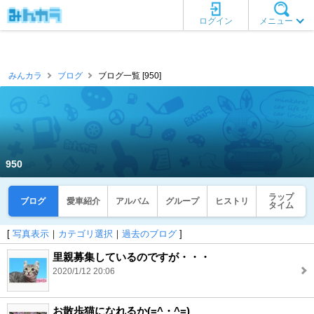
ログイン
メニュー
みんカラ
ブログ
ブログ一覧 [950]
950
ラップ
ブログ
愛車紹介
アルバム
グループ
ヒストリ
タイム
[
写真表示
｜
カテゴリ選択
｜
過去のブログ
]
里親募集しているのですが・・・
2020/1/12 20:06
お散歩猫になれるか(=^・^=)