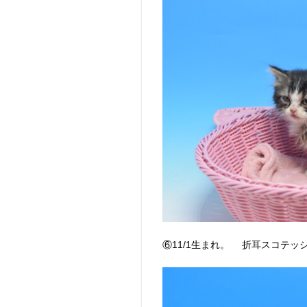
⑥11/1生まれ。 折耳スコテッ