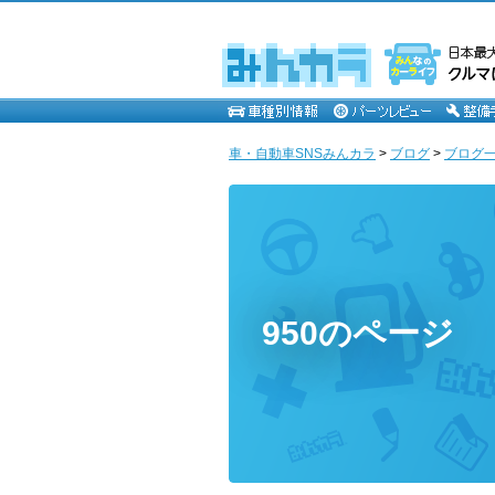
車・自動車SNSみんカラ
>
ブログ
>
ブログ一覧
950のページ