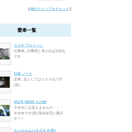
[
他のクリップをチェック
]
愛車一覧
スズキ アルトバン
仕事車｡ 仕事用と考えれば100点
です。
日産 ノート
足車｡ 足としては１００点です
(笑)
950号 (BMW その他)
ＢＭＷには見えませんが・・・
ＢＭＷです(笑) 現在自宅に展示
中？！
なっちゃん♪ (スズキ X-90)