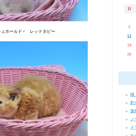
日
5
シュホールド♂ レッドタビー
12
19
26
猫 
釣り
旅行
ノー
ドラ
ケー