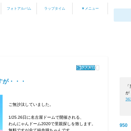
フォトアルバム
ラップタイム
▼メニュー
すが・・・
「
が
36
ご無沙汰していました。
1/25.26日に名古屋ドームで開催される、
わんにゃんドーム2020で里親探しを致します。
950
無料ですが全て純血猫ちゃんです。