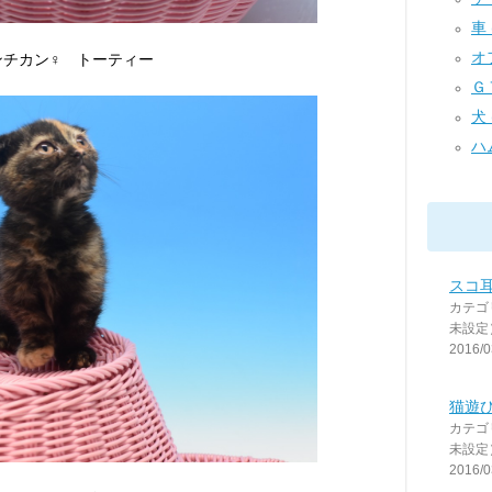
車 (
オフ
ンチカン♀ トーティー
ＧＴ
犬 
ハム
スコ
カテゴ
未設定
2016/0
猫遊び
カテゴ
未設定
2016/0