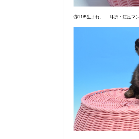
③11/5生まれ。 耳折・短足マ