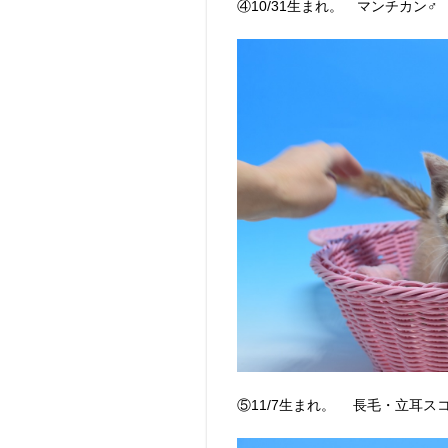
④10/31生まれ。 マンチカン
⑤11/7生まれ。 長毛・立耳