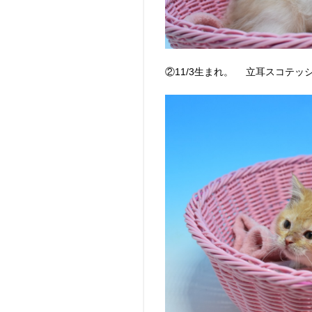
②11/3生まれ。 立耳スコテッ