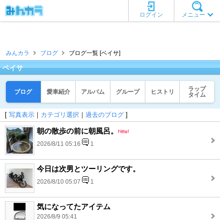
ログイン
メニュー
みんカラ
ブログ
ブログ一覧 [ベイサ]
ベイサ
ラップ
ブログ
愛車紹介
アルバム
グループ
ヒストリ
タイム
[
写真表示
｜
カテゴリ選択
｜
過去のブログ
]
朝の散歩の前に朝風呂。
2026/8/11 05:16
1
今日は次男とツーリングです。
2026/8/10 05:07
1
気になってたアイテム
2026/8/9 05:41