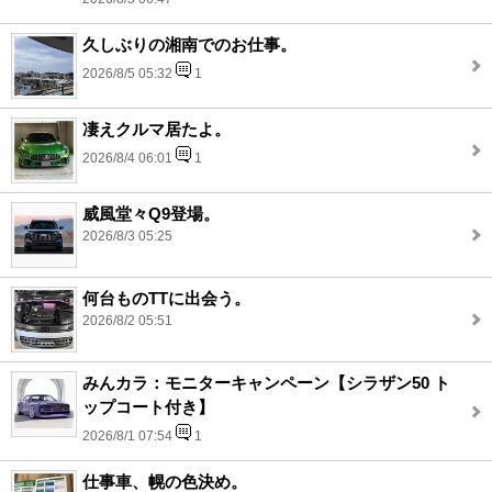
久しぶりの湘南でのお仕事。
2026/8/5 05:32
1
凄えクルマ居たよ。
2026/8/4 06:01
1
威風堂々Q9登場。
2026/8/3 05:25
何台ものTTに出会う。
2026/8/2 05:51
みんカラ：モニターキャンペーン【シラザン50 ト
ップコート付き】
2026/8/1 07:54
1
仕事車、幌の色決め。