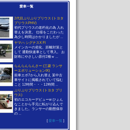
愛車一覧
2代目ぷりぷりプリウス (トヨタ
プリウスPHV)
初代プリウスの老朽化の為 入れ
替えを決意。 仕様をこだわった
為少し時間はかかりましたが ...
ヤマハ シグナスX FI
メインカーの劣化、距離対策と
して 通勤快速車として導入。 お
財布にやさしい原付2種ｗ ...
らんらんらんさー (三菱 ランサ
ーエボリューションIX)
前車エボ7から入れ替え 某中古
車サイトに掲載されていて悩む
こと 12時間・・・12時間 ...
ぷりぷりプリウス (トヨタ プリ
ウス)
初のエコカーデビューw ひょん
なことから手元に転がり込んで
きました。ランサーの動態保存
の ...
[
愛車一覧
]