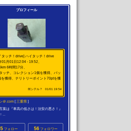
プロフィール
タッチ！drive] ハイタッチ！drive
年01月01日12:04 - 19:52、
36km 6時間17分、
イタッチ、コレクション1個を獲得、バッ
個を獲得、テリトリーポイント70ptを獲
何シテル？
01/01 19:54
＠.com
[
三重県
]
言葉は『車高の低さは！治安の悪さ！』
...
55
56
フォロー
フォロワー