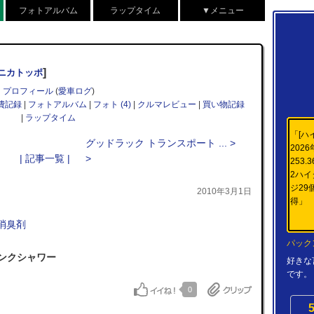
フォトアルバム
ラップタイム
▼メニュー
]
ミニカトッポ
プロフィール
(
愛車ログ
)
費記録
|
フォトアルバム
|
フォト (4)
|
クルマレビュー
|
買い物記録
|
ラップタイム
「[ハイ
グッドラック トランスポート ... >
2026
| 記事一覧 |
>
253.
2ハ
ジ29
2010年3月1日
得」
消臭剤
パックン
ピンクシャワー
好きな
です。 ↑ 
0