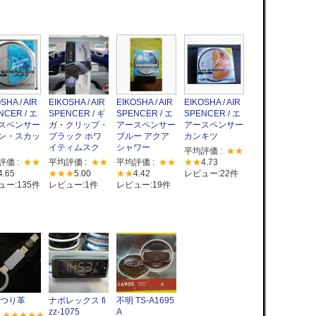
SHA / AIR
EIKOSHA / AIR
EIKOSHA / AIR
EIKOSHA / AIR
NCER
/
エ
SPENCER
/
ギ
SPENCER
/
エ
SPENCER
/
エ
スペンサー
ガ・クリップ・
アースペンサー
アースペンサー
ン・スカッ
ブラック ホワ
ブルー アクア
カンキツ
イティムスク
シャワー
平均評価 :
★★
評価 :
★★
平均評価 :
★★
平均評価 :
★★
★★
4.73
4.65
★★★
5.00
★★
4.42
レビュー:22件
ュー:135件
レビュー:1件
レビュー:19件
 つり革
ナポレックス fi
不明 TS-A1695
zz-1075
A
:
★★★★★