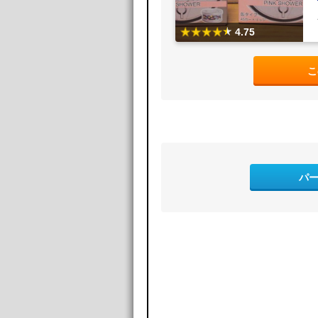
4.75
こ
パ