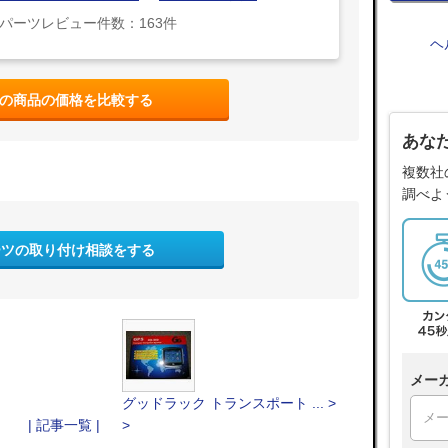
パーツレビュー件数：163件
ヘ
の商品の価格を比較する
あな
複数社
調べよ
ーツの取り付け相談をする
メー
グッドラック トランスポート ... >
| 記事一覧 |
>