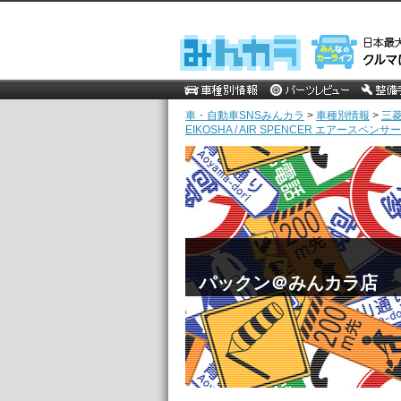
車・自動車SNSみんカラ
>
車種別情報
>
三
EIKOSHA / AIR SPENCER エアースペン
パックン＠みんカラ店