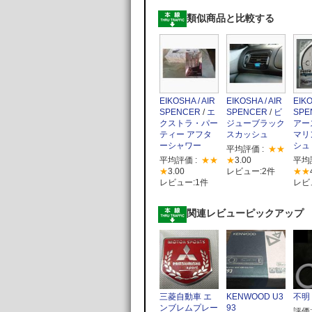
類似商品と比較する
EIKOSHA / AIR
EIKOSHA / AIR
EIKO
SPENCER
/
エ
SPENCER
/
ビ
SPE
クストラ・パー
ジューブラック
アー
ティー アフタ
スカッシュ
マリ
ーシャワー
シュ
平均評価 :
★★
平均評価 :
★★
★
3.00
平均
★
3.00
レビュー:2件
★★
レビュー:1件
レビ
関連レビューピックアップ
三菱自動車 エ
KENWOOD U3
不明
ンブレムプレー
93
評価