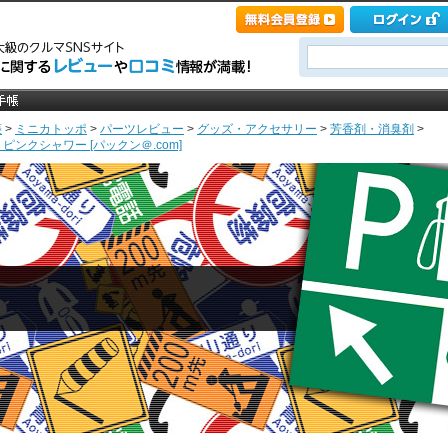
菱
>
ミニカトッポ
>
パーツレビュー
>
グッズ・アクセサリー
>
芳香剤・消臭剤
>
サー ピンクシャワー [パックン＠.com]