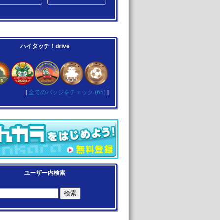
ハイタッチ！drive
[
全てのバッジをチェック (65)
]
ユーザー内検索