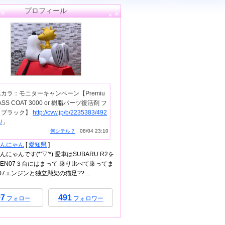
プロフィール
カラ：モニターキャンペーン【Premiu
ASS COAT 3000 or 樹脂パーツ復活剤 フ
トブラック】
http://cvw.jp/b/2235383/492
/
」
何シテル？
08/04 23:10
んにゃん
[
愛知県
]
にゃんです(*'▽'*) 愛車はSUBARU R2を
EN07３台にはまって 乗り比べて乗ってま
07エンジンと独立懸架の猫足?? ...
97
491
フォロー
フォロワー