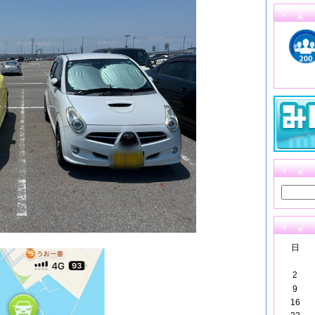
日
2
9
16