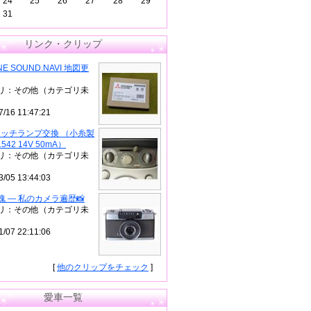
24
25
26
27
28
29
31
リンク・クリップ
NE SOUND.NAVI 地図更
リ：その他（カテゴリ未
7/16 11:47:21
イッチランプ交換 （小糸製
542 14V 50mA）
リ：その他（カテゴリ未
3/05 13:44:03
魂 — 私のカメラ遍歴📸
リ：その他（カテゴリ未
1/07 22:11:06
[
他のクリップをチェック
]
愛車一覧