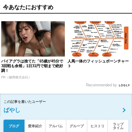
今あなたにおすすめ
バイアグラは捨てた「65歳が45分で
人馬一体のフィッシュボーンチャー
3回戦も余裕」1日31円で朝まで絶好
ト
調！
PR（健商株式会社）
Recommended by
この記事を書いたユーザー
ばやし
ラップ
ブログ
愛車紹介
アルバム
グループ
ヒストリ
タイム