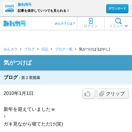
ダウンロード
記事を保存していつでも見られる！
みんカラとは？
ログイン
メニュー
みんカラ
ブログ
日記
ブログ一覧
気がつけば [ばやし]
気がつけば
ブログ
第２章開幕
2010年1月1日
クリップ
新年を迎えていましたｗ
↑
ガキ見ながら寝てただけ(笑)