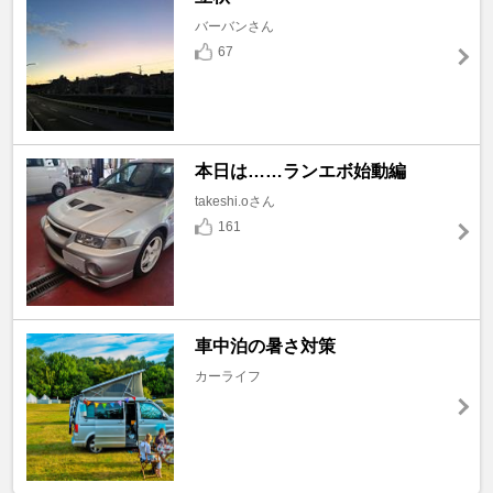
バーバンさん
67
本日は……ランエボ始動編
takeshi.oさん
161
車中泊の暑さ対策
カーライフ