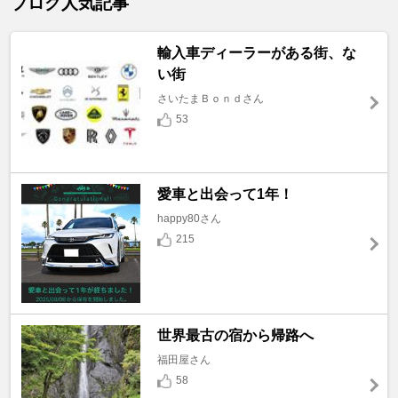
ブログ人気記事
輸入車ディーラーがある街、な
い街
さいたまＢｏｎｄさん
53
愛車と出会って1年！
happy80さん
215
世界最古の宿から帰路へ
福田屋さん
58