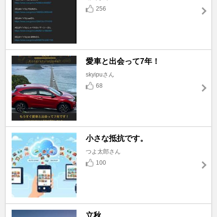
256
愛車と出会って7年！
skyipuさん
68
小さな抵抗です。
つよ太郎さん
100
立秋