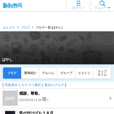
ログイン
メニュー
みんカラ
ブログ
ブログ一覧 [ばやし]
ばやし
ラップ
ブログ
愛車紹介
アルバム
グループ
ヒストリ
タイム
[
写真表示
｜
カテゴリ選択
｜
過去のブログ
]
感謝。尊敬。
2014/2/19 21:34
1
気が付けばもう８月