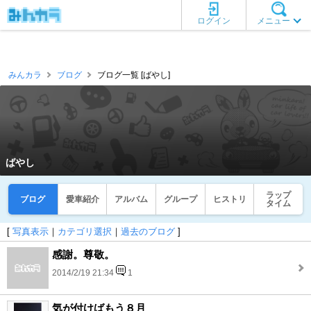
ログイン
メニュー
みんカラ
ブログ
ブログ一覧 [ばやし]
ばやし
ラップ
ブログ
愛車紹介
アルバム
グループ
ヒストリ
タイム
[
写真表示
｜
カテゴリ選択
｜
過去のブログ
]
感謝。尊敬。
2014/2/19 21:34
1
気が付けばもう８月