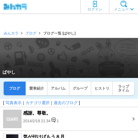
ログイン
メニュー
みんカラ
ブログ
ブログ一覧 [ばやし]
ばやし
ラップ
ブログ
愛車紹介
アルバム
グループ
ヒストリ
タイム
[
写真表示
｜
カテゴリ選択
｜
過去のブログ
]
感謝。尊敬。
2014/2/19 21:34
1
気が付けばもう８月