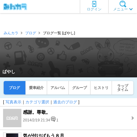
ログイン
メニュー
みんカラ
ブログ
ブログ一覧 [ばやし]
ばやし
ラップ
ブログ
愛車紹介
アルバム
グループ
ヒストリ
タイム
[
写真表示
｜
カテゴリ選択
｜
過去のブログ
]
感謝。尊敬。
2014/2/19 21:34
1
気が付けばもう８月