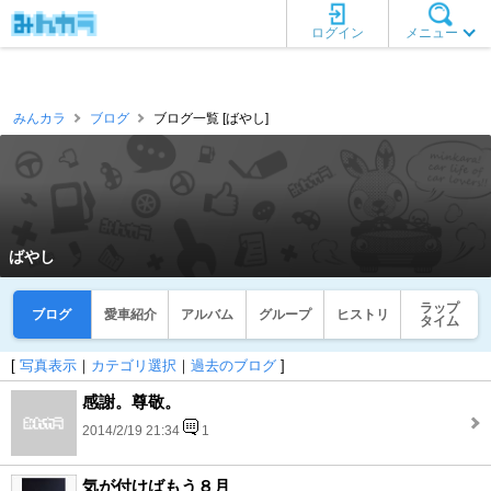
ログイン
メニュー
みんカラ
ブログ
ブログ一覧 [ばやし]
ばやし
ラップ
ブログ
愛車紹介
アルバム
グループ
ヒストリ
タイム
[
写真表示
｜
カテゴリ選択
｜
過去のブログ
]
感謝。尊敬。
2014/2/19 21:34
1
気が付けばもう８月