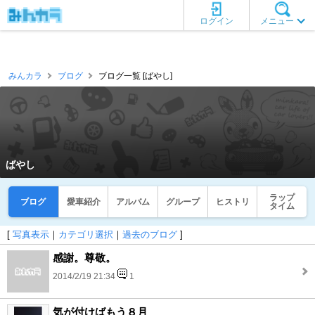
ログイン
メニュー
みんカラ
ブログ
ブログ一覧 [ばやし]
ばやし
ラップ
ブログ
愛車紹介
アルバム
グループ
ヒストリ
タイム
[
写真表示
｜
カテゴリ選択
｜
過去のブログ
]
感謝。尊敬。
2014/2/19 21:34
1
気が付けばもう８月