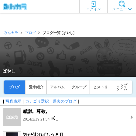
ログイン
メニュー
みんカラ
ブログ
ブログ一覧 [ばやし]
ばやし
ラップ
ブログ
愛車紹介
アルバム
グループ
ヒストリ
タイム
[
写真表示
｜
カテゴリ選択
｜
過去のブログ
]
感謝。尊敬。
2014/2/19 21:34
1
気が付けばもう８月