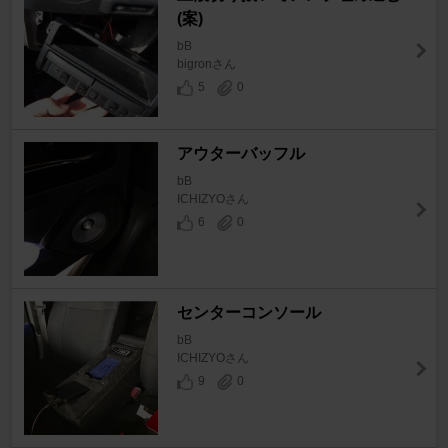
(案)
bB
bigronさん
5
0
アウターバッフル
bB
ICHIZYOさん
6
0
センターコンソール
bB
ICHIZYOさん
9
0