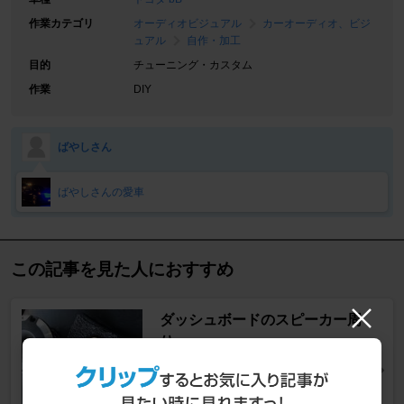
作業カテゴリ
オーディオビジュアル
カーオーディオ、ビジ
ュアル
自作・加工
目的
チューニング・カスタム
作業
DIY
ばやしさん
ばやしさんの愛車
この記事を見た人におすすめ
ダッシュボードのスピーカー周
り
bB
稲葉ばなお a.k.a. バナナさん
13
0