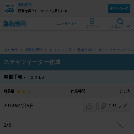
ダウンロード
記事を保存していつでも見られる！
みんカラとは？
ログイン
メニュー
みんカラ
車種別情報
トヨタ
bB
整備手帳
オーディオビジュア
ステキツイーター作成
整備手帳
トヨタ bB
難易度
作業時間
30分以内
2012年2月5日
クリップ
1/8