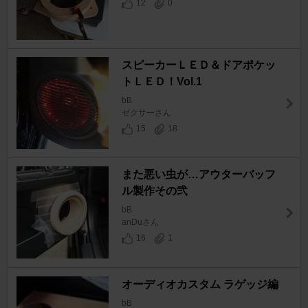
12
0
スピーカーＬＥＤ＆ドアポケッ
トＬＥＤ！Vol.1
bB
ゼクサーさん
15
18
また悪い虫が…アウターバッフ
ル製作その弐
bB
anDuさん
16
1
オーディオカスタム ラゲッジ編
bB