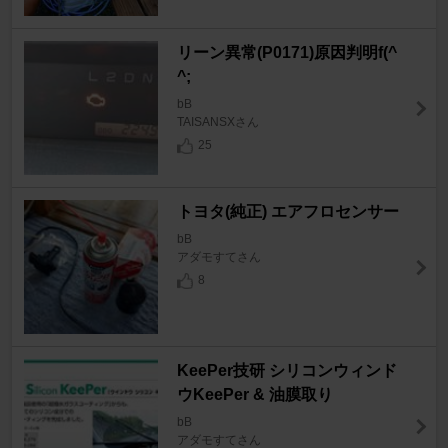
リーン異常(P0171)原因判明f(^
^;
bB
TAISANSXさん
25
トヨタ(純正) エアフロセンサー
bB
アダモすてさん
8
KeePer技研 シリコンウィンド
ウKeePer & 油膜取り
bB
アダモすてさん