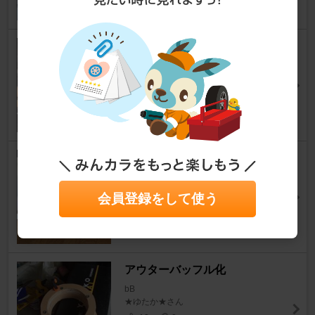
素人ラゲッジオーディオ
bB
しょう@bBさん
28
3
ロックフォード P2D28
bB
次元@BNR32さん
会員登録をして使う
16
0
アウターバッフル化
bB
★ゆたか★さん