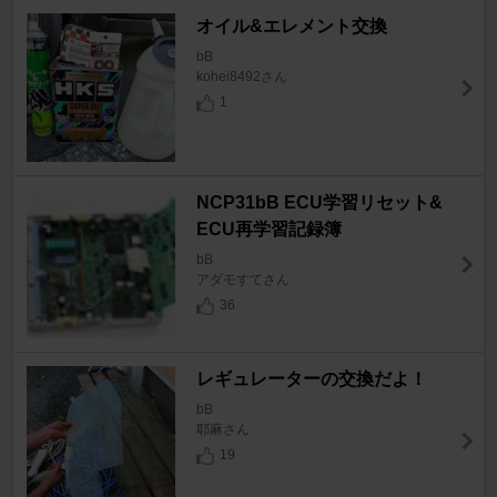
オイル&エレメント交換
bB
kohei8492さん
1
NCP31bB ECU学習リセット&
ECU再学習記録簿
bB
アダモすてさん
36
レギュレーターの交換だよ！
bB
耶麻さん
19