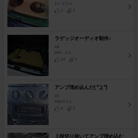
わいずさん
2
2
ラゲッジオーディオ制作♪
bB
taku...さん
34
4
アンプ埋め込んだ( ͡° ͜ʖ ͡°)
bB
bigronさん
8
0
上段切り抜いてアンプ埋め込む