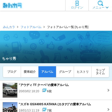
ログイン
メニュー
みんカラ
フォトアルバム
フォトアルバム一覧 [ちゃり秀]
ちゃり秀
ラップ
ブログ
愛車紹介
アルバム
グループ
ヒストリ
タイム
"アウディ TT クーペ"の愛車アルバム
20/03/02 18:20
6枚
"スズキ GSX400S KATANA (カタナ)"の愛車アルバム
18/01/13 11:19
7枚