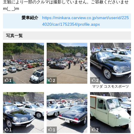
主観により一部のクルマは撮影していません。ご容赦くださいませ
m(_ _)m
愛車紹介
https://minkara.carview.co.jp/smart/userid/225
4020/car/1752354/profile.aspx
写真一覧
1
2
2
マツダ コスモスポーツ
1
1
2