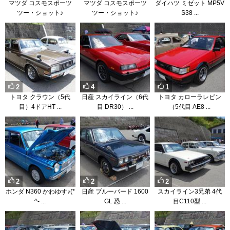
マツダ コスモスポーツ
マツダ コスモスポーツ
ダイハツ ミゼット MP5V
ツー・ショット♪
ツー・ショット♪
S38 ...
2
4
1
トヨタ クラウン（5代
日産 スカイライン（6代
トヨタ カローラレビン
目）4ドアHT ...
目 DR30） ...
（5代目 AE8 ...
2
2
2
ホンダ N360 かわゆす♪(*
日産 ブルーバード 1600
スカイライン3兄弟 4代
^- ...
GL 恐 ...
目C110型 ...