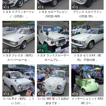
1
1
1
トヨタ スプリンタートレ
トヨタ カローラレビン
プリンス スカイライン
ノ（2代目） ...
（5代目 AE8 ...
（2代目 S5） ...
1
1
1
トヨタ クレスタ（初代）
トヨタ ランドクルーザー
トヨタ セリカXX（初
スーパールーセ ...
ネームプレ ...
代） 子供の頃 ...
1
1
1
スバル R-2（初代） こう
スバル 360 笑ってる顔が
メッサーシュミット KR2
いうの， ...
好きです ...
00 ゴー ...