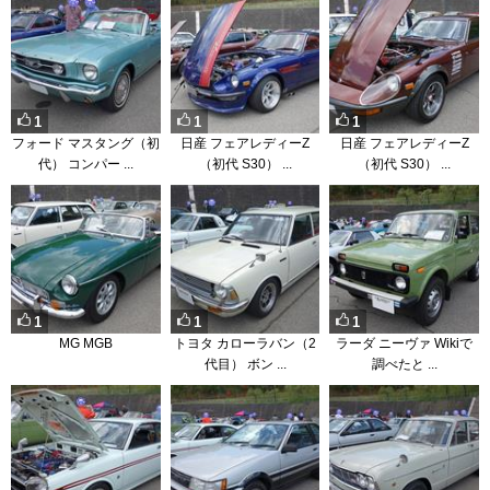
1
1
1
フォード マスタング（初
日産 フェアレディーZ
日産 フェアレディーZ
代） コンパー ...
（初代 S30） ...
（初代 S30） ...
1
1
1
MG MGB
トヨタ カローラバン（2
ラーダ ニーヴァ Wikiで
代目） ボン ...
調べたと ...