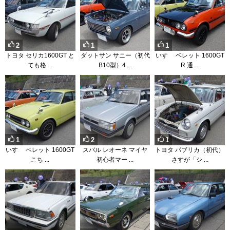
2
1
1
トヨタ セリカ1600GT と
ダットサン サニー（初代
いすゞ ベレット 1600GT
ても格 ...
B10型）4 ...
R 通 ...
1
2
1
いすゞ ベレット 1600GT
スバル レオーネ マイヤ
トヨタ パブリカ（初代）
こち ...
初心者マー ...
さすが「シ ...