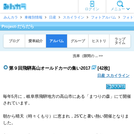
ログイン
メニュー
みんカラ
車種別情報
日産
スカイライン
フォトアルバム
フォト
Project-だらだら
ラップ
ブログ
愛車紹介
アルバム
グループ
ヒストリ
タイム
洗車（隙間の ... >>
第９回飛騨高山オールドカーの集い2017
[42枚]
日産 スカイライン
毎年5月に，岐阜県飛騨地方の高山市にある「まつりの森」にて開催
されています。
朝から晴天（時々くもり）に恵まれ，25℃と暑い熱い開催となりま
した。