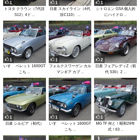
1
1
1
トヨタ クラウン（7代目
日産 スカイライン（4代
シトロエン GSA 個人的
S12）4ド ...
目C110） ...
にハイドロ ...
1
1
2
いすゞ ベレット 1600GT
フォルクスワーゲン カル
日産 フェアレディZ（初
こち ...
マンギア カブ ...
代 S30）2 ...
1
1
1
日産 シルビア（初代）
いすゞ ベレット 1600GT
MG TF 何と！昭和29年
こち ...
式！63 ...