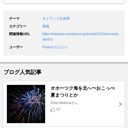
テーマ
タイアップ企画用
カテゴリー
整備
関連情報URL
https://minkara.carview.co.jp/event/2023/mo-surlu
ster01/
ユーザー
Project-だらだら
ブログ人気記事
オホーツク海を北へ〜おこっぺ
夏まつりとか
Zono Motonaさん
67