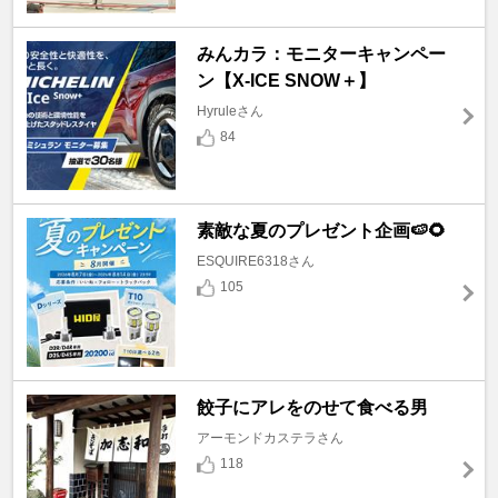
みんカラ：モニターキャンペー
ン【X-ICE SNOW＋】
Hyruleさん
84
素敵な夏のプレゼント企画🍉🌻
ESQUIRE6318さん
105
餃子にアレをのせて食べる男
アーモンドカステラさん
118