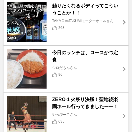
触りたくなるボディってこうい
うことか！！
TAKMO ㈱TAKUMIモーターオイルさん
263
今日のランチは、ロースかつ定
食
シロだもんさん
96
ZERO-1 火祭り決勝！聖地後楽
園ホール行ってきましたーー！
やっぴー７さん
635