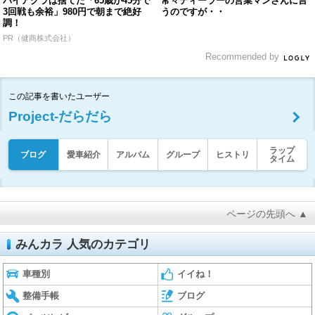
バイアグラは捨てた「65歳が45分で
常々ディーラーの営業マンさんに言
3回戦も余裕」980円で朝まで絶好
うのですが・・
調！
PR（健商株式会社）
Recommended by
この記事を書いたユーザー
Project-だらだら
ラップ
ブログ
愛車紹介
アルバム
グループ
ヒストリ
タイム
ページの先頭へ ▲
みんカラ 人気のカテゴリ
車種別
イイね！
整備手帳
ブログ