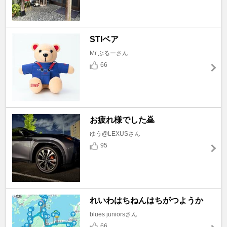
STIベア
Mr.ぶるーさん
66
お疲れ様でした🙇
ゆう@LEXUSさん
95
れいわはちねんはちがつようか
blues juniorsさん
66