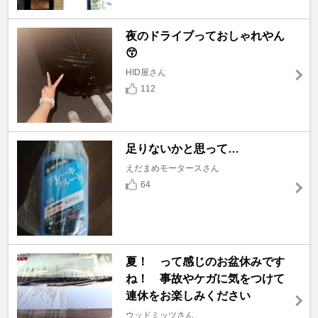
夜のドライブっておしゃれやん
😙
HID屋さん
112
足りないかと思って…
えだまめモータースさん
64
夏！ って感じのお盆休みです
ね！ 事故やケガに気をつけて
連休をお楽しみください
ウッドミッツさん