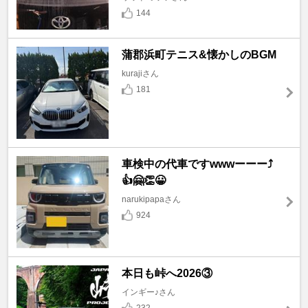
144
蒲郡浜町テニス&懐かしのBGM
kurajiさん
181
車検中の代車ですwwwーーー⤴️
👍🤗👏😀
narukipapaさん
924
本日も峠へ2026③
インギー♪さん