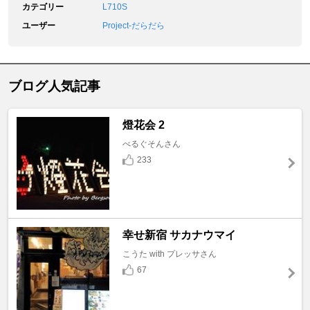
カテゴリー
L710S
ユーザー
Project-だらだら
ブログ人気記事
燈花会 2
べるぐそんさん
233
幸せ新宿 サカナウマイ
こうた with プレッサさん
67