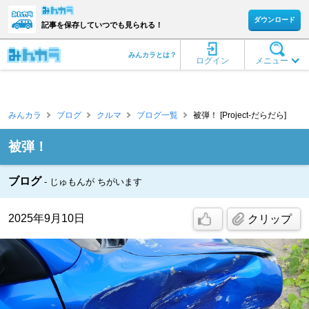
ダウンロード
記事を保存していつでも見られる！
みんカラとは？
ログイン
メニュー
みんカラ
ブログ
クルマ
ブログ一覧
被弾！ [Project-だらだら]
被弾！
ブログ
じゅもんが ちがいます
2025年9月10日
クリップ