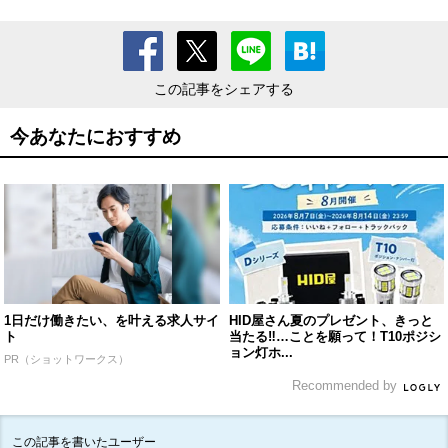
この記事をシェアする
今あなたにおすすめ
1日だけ働きたい、を叶える求人サイ
HID屋さん夏のプレゼント、きっと
ト
当たる‼︎…ことを願って！T10ポジシ
ョン灯ホ...
PR（ショットワークス）
Recommended by
この記事を書いたユーザー