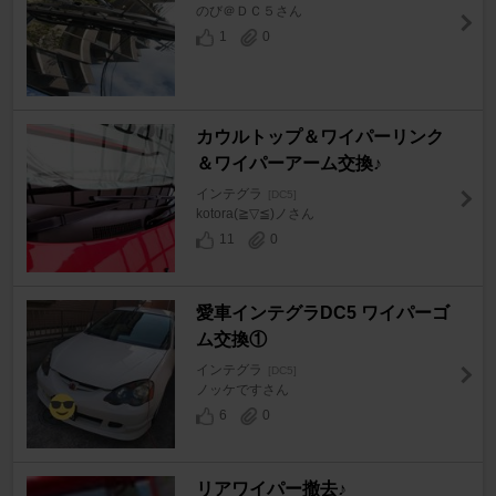
のび＠ＤＣ５さん
1
0
カウルトップ＆ワイパーリンク
＆ワイパーアーム交換♪
インテグラ
[DC5]
kotora(≧▽≦)ノさん
11
0
愛車インテグラDC5 ワイパーゴ
ム交換①
インテグラ
[DC5]
ノッケですさん
6
0
リアワイパー撤去♪