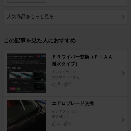
人気商品をもっと見る
この記事を見た人におすすめ
ＦＲワイパー交換（ＰＩＡＡ
撥水タイプ）
インテグラ
[DC5]
のび＠ＤＣ５さん
5
0
エアロブレード交換
インテグラ
[DC5]
茨遠Ⅶさん
1
0