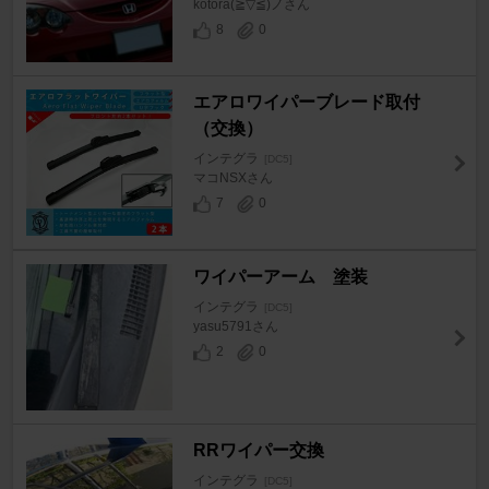
kotora(≧▽≦)ノさん
8
0
エアロワイパーブレード取付
（交換）
インテグラ
[DC5]
マコNSXさん
7
0
ワイパーアーム 塗装
インテグラ
[DC5]
yasu5791さん
2
0
RRワイパー交換
インテグラ
[DC5]