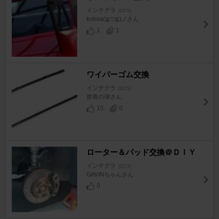
インテグラ
[DC5]
kotora(≧▽≦)ノさん
1
1
ワイパーゴム交換
インテグラ
[DC5]
群青の弾さん
15
0
ローター＆パッド交換＠ＤＩＹ
インテグラ
[DC5]
GAVINちゃんさん
0