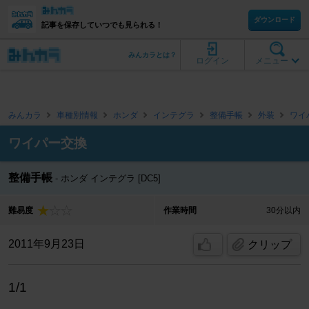
ダウンロード
記事を保存していつでも見られる！
みんカラとは？
ログイン
メニュー
みんカラ
車種別情報
ホンダ
インテグラ
整備手帳
外装
ワイ
ワイパー交換
整備手帳
ホンダ インテグラ [DC5]
難易度
作業時間
30分以内
2011年9月23日
クリップ
1/1