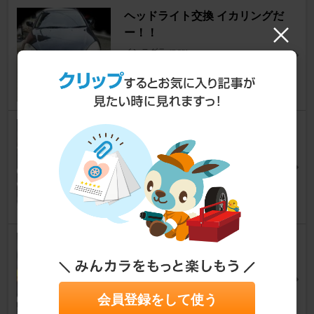
ヘッドライト交換 イカリングだ
ー！！
インテグラ
[DC5]
ベジータdc5さん
14
LEDバルブ T10 SMD 38連 ホワ
イト発光 2個入 バックランプ向
き！
インテグラ
[DC5]
ポンダ Kさん
1
センターパネルの外し方
インテグラ
[DC5]
こよみんさん
4
会員登録をして使う