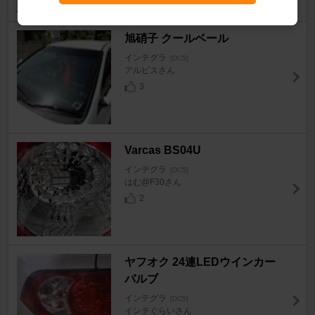
旭硝子 クールベール
インテグラ
[DC5]
アルビスさん
3
Varcas BS04U
インテグラ
[DC5]
はむ@F30さん
2
ヤフオク 24連LEDウインカー
バルブ
インテグラ
[DC5]
インテぐらいさん