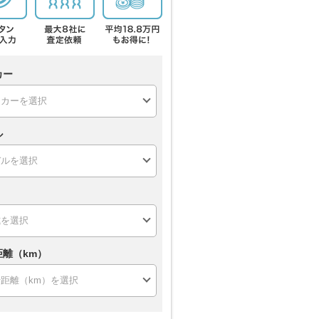
カー
ル
距離（km）