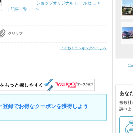
ショップオリジナル ロールセ ... >
.
| 記事一覧 |
>
イイね！ランキングページへ
ヘ
あな
複数社
マイカー登録でお得なクーポンを獲得しよう
調べよ