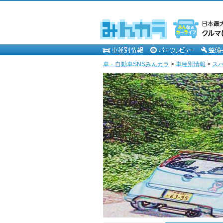
車・自動車SNSみんカラ
>
車種別情報
>
ス