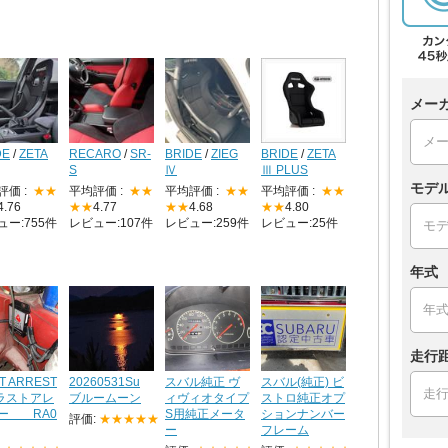
メー
DE
/
ZETA
RECARO
/
SR-
BRIDE
/
ZIEG
BRIDE
/
ZETA
S
Ⅳ
Ⅲ PLUS
モデ
評価 :
★★
平均評価 :
★★
平均評価 :
★★
平均評価 :
★★
4.76
★★
4.77
★★
4.68
★★
4.80
ュー:755件
レビュー:107件
レビュー:259件
レビュー:25件
年式
走行
T ARREST
20260531Su
スバル純正 ヴ
スバル(純正) ビ
 ラストアレ
ブルームーン
ィヴィオタイプ
ストロ純正オプ
ー RA0
S用純正メータ
ションナンバー
評価:
★★★★★
ー
フレーム