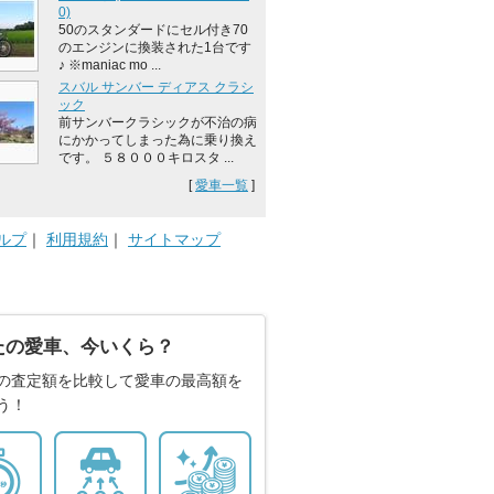
0)
50のスタンダードにセル付き70
のエンジンに換装された1台です
♪ ※maniac mo ...
スバル サンバー ディアス クラシ
ック
前サンバークラシックが不治の病
にかかってしまった為に乗り換え
です。 ５８０００キロスタ ...
[
愛車一覧
]
ルプ
｜
利用規約
｜
サイトマップ
たの愛車、今いくら？
の査定額を比較して愛車の最高額を
う！