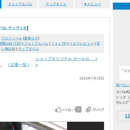
フォトアルバム
ラップタイム
▼メニュー
]
バル ヴィヴィオ
プロフィール
(
愛車ログ
)
燃費記録 (135)
|
フォトアルバム
|
フォト (5)
|
クルマレビュー
|
買
い物記録
|
ラップタイム
ショップオリジナル ロールセ ... >
.
| 記事一覧 |
>
「ココ
2010年7月19日
飛べない
スバルR
シック（
サレに(*
0
11