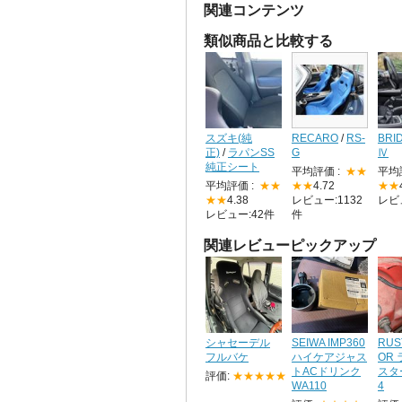
関連コンテンツ
類似商品と比較する
スズキ(純
RECARO
/
RS-
BRI
正)
/
ラパンSS
G
Ⅳ
純正シート
平均評価 :
★★
平均
平均評価 :
★★
★★
4.72
★★
★★
4.38
レビュー:1132
レビ
レビュー:42件
件
関連レビューピックアップ
シャセーデル
SEIWA IMP360
RUS
フルバケ
ハイケアジャス
OR
トACドリンク
スタ
評価:
★★★★★
WA110
4