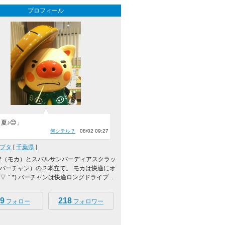
プロフィール
夏♪😊」
何シテル？
08/02 09:27
ブタ
[
千葉県
]
2（モカ）とスバルサンバーディアスクラッ
バーチャン）の２本立て。 モカは快適にオ
´▽｀*) バーチャンは快適ロングドライブ...
9
218
フォロー
フォロワー