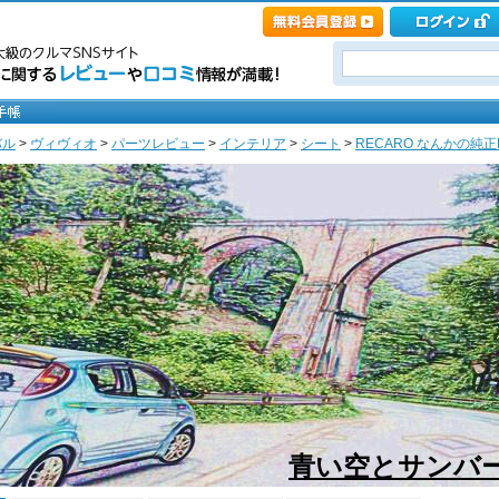
バル
>
ヴィヴィオ
>
パーツレビュー
>
インテリア
>
シート
>
RECARO なんかの純正
青い空とサンバー