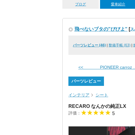
ブログ
愛車紹介
飛べないブタの"びびよ"
[
ス
パーツレビュー (46)
|
整備手帳 (63)
|
<< PIONEER carroz ..
パーツレビュー
インテリア
シート
RECARO なんかの純正LX
評価：
5