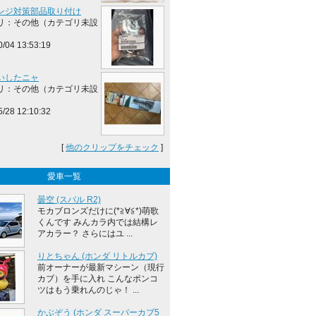
ンジ対策部品取り付け
リ：その他（カテゴリ未設
0/04 13:53:19
いしたニャ
リ：その他（カテゴリ未設
5/28 12:10:32
[
他のクリップをチェック
]
愛車一覧
曇空 (スバル R2)
モカブロンズだけに(*≧∀≦*)萌歌
くんです みんカラ内では結構レ
アカラー？ さらにはユ ...
りとちゃん (ホンダ リトルカブ)
前オーナーが最新マシーン（現行
カブ）を手に入れ こんなポンコ
ツはもう乗れんのじゃ！ ...
かぶぞう (ホンダ スーパーカブ5