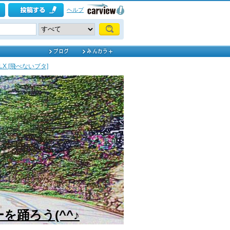
ヘルプ
LX [飛べないブタ]
を踊ろう(^^♪