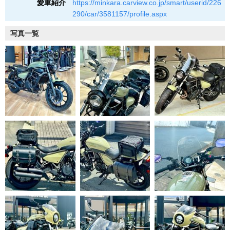
愛車紹介
https://minkara.carview.co.jp/smart/userid/226
290/car/3581157/profile.aspx
写真一覧