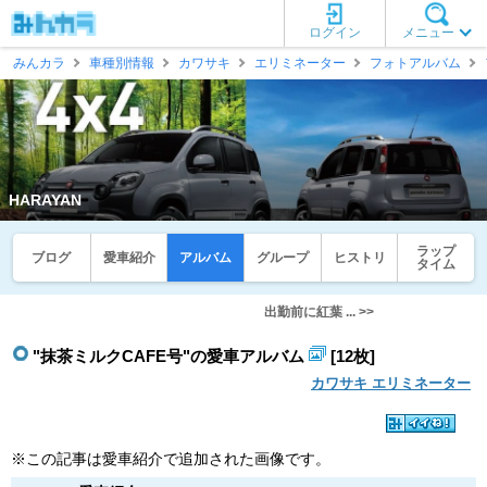
ログイン
メニュー
みんカラ
車種別情報
カワサキ
エリミネーター
フォトアルバム
HARAYAN
ラップ
ブログ
愛車紹介
アルバム
グループ
ヒストリ
タイム
出勤前に紅葉 ... >>
"抹茶ミルクCAFE号"の愛車アルバム
[12枚]
カワサキ エリミネーター
※この記事は愛車紹介で追加された画像です。