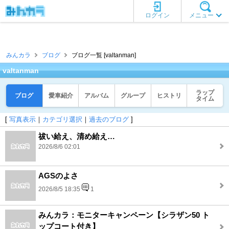
ログイン
メニュー
みんカラ
ブログ
ブログ一覧 [valtanman]
valtanman
ラップ
ブログ
愛車紹介
アルバム
グループ
ヒストリ
タイム
[
写真表示
｜
カテゴリ選択
｜
過去のブログ
]
祓い給え、清め給え…
2026/8/6 02:01
AGSのよさ
2026/8/5 18:35
1
みんカラ：モニターキャンペーン【シラザン50 ト
ップコート付き】