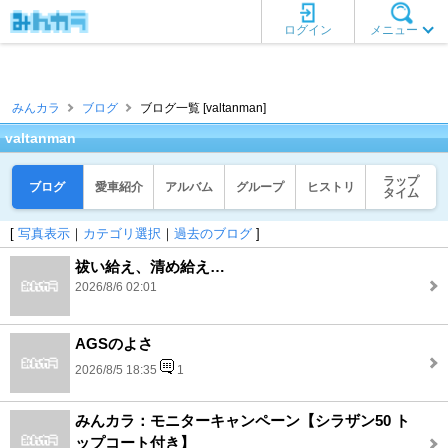
ログイン
メニュー
みんカラ
ブログ
ブログ一覧 [valtanman]
valtanman
ラップ
ブログ
愛車紹介
アルバム
グループ
ヒストリ
タイム
[
写真表示
｜
カテゴリ選択
｜
過去のブログ
]
祓い給え、清め給え…
2026/8/6 02:01
AGSのよさ
2026/8/5 18:35
1
みんカラ：モニターキャンペーン【シラザン50 ト
ップコート付き】