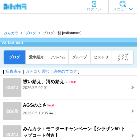
ログイン
メニュー
みんカラ
ブログ
ブログ一覧 [valtanman]
valtanman
ラップ
ブログ
愛車紹介
アルバム
グループ
ヒストリ
タイム
[
写真表示
｜
カテゴリ選択
｜
過去のブログ
]
祓い給え、清め給え…
2026/8/6 02:01
AGSのよさ
2026/8/5 18:35
1
みんカラ：モニターキャンペーン【シラザン50 ト
ップコート付き】