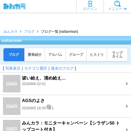
ログイン
メニュー
みんカラ
ブログ
ブログ一覧 [valtanman]
valtanman
ラップ
ブログ
愛車紹介
アルバム
グループ
ヒストリ
タイム
[
写真表示
｜
カテゴリ選択
｜
過去のブログ
]
祓い給え、清め給え…
2026/8/6 02:01
AGSのよさ
2026/8/5 18:35
1
みんカラ：モニターキャンペーン【シラザン50 ト
ップコート付き】