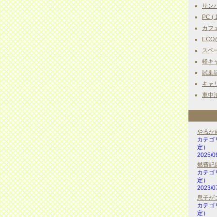
サンバ
PC ( 
カフェ
ECOな
スペー
軽キャ
試乗記 
キャリ
車中泊
やるか
カテゴ
定）
2025/0
燃費記録 
カテゴ
定）
2023/0
息子が
カテゴ
定）