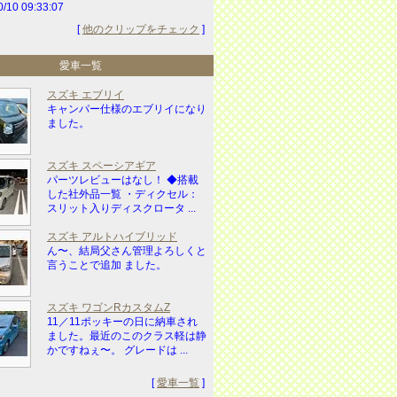
0/10 09:33:07
[
他のクリップをチェック
]
愛車一覧
スズキ エブリイ
キャンパー仕様のエブリイになり
ました。
スズキ スペーシアギア
パーツレビューはなし！ ◆搭載
した社外品一覧 ・ディクセル：
スリット入りディスクロータ ...
スズキ アルトハイブリッド
ん〜、結局父さん管理よろしくと
言うことで追加 ました。
スズキ ワゴンRカスタムZ
11／11ポッキーの日に納車され
ました。最近のこのクラス軽は静
かですねぇ〜。 グレードは ...
[
愛車一覧
]