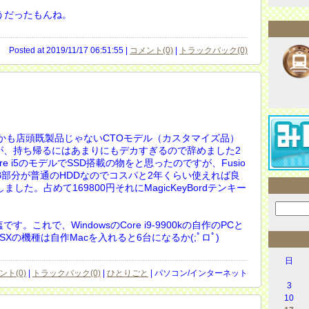
そうだったもんね。
Posted at 2019/11/17 06:51:55 |
コメント(0)
|
トラックバック(0)
。しかも店頭既製品じゃないCTOモデル（カスタマイズ品）
が、持ち帰るにはあまりにもデカすぎるので辞めました2
e i5のモデルでSSD搭載の物をと思ったのですが、Fusio
で1TB部分が普通のHDDなのでコスパと2年くらい使えれば良
ました。占めて169800円それにMagicKeyBordテンキー
。
。これで、WindowsのCore i9-9900kの自作のPCと
Xの機種は自作Macを入れると6台になるか(;ﾟロﾟ)
日
ント(0)
|
トラックバック(0)
|
ひとりごと
| パソコン/インターネット
3
10