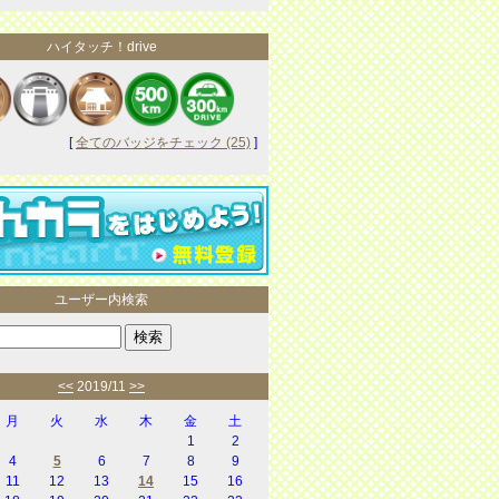
ハイタッチ！drive
[
全てのバッジをチェック (25)
]
ユーザー内検索
<<
2019/11
>>
月
火
水
木
金
土
1
2
4
5
6
7
8
9
11
12
13
14
15
16