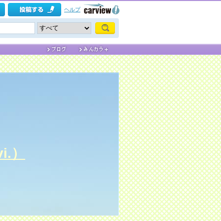
ヘルプ
i.）