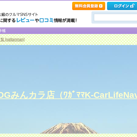
[valtanman]
みんカラ店（ﾜｶﾞﾏﾏK-CarLifeNav