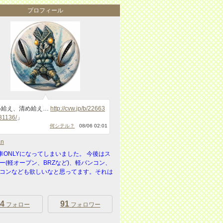
プロフィール
い給え、清め給え…
http://cvw.jp/b/22663
31136/
」
何シテル？
08/06 02:01
an
KI車ONLYになってしまいました。 今後はス
ー(軽オープン、BRZなど)、軽バンコン、
コンなども欲しいなと思ってます。それは
4
91
フォロー
フォロワー