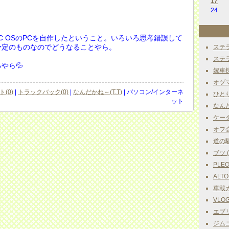
17
24
にMAC OSのPCを自作したということ。いろいろ思考錯誤して
予定のものなのでどうなることやら。
ステラ
ステラ
やら💦
嫁車探
オヅマ
(0)
|
トラックバック(0)
|
なんだかね～(T.T)
| パソコン/インターネ
ひとりご
ット
なんだか
ケータ
オフ会 
道の駅巡
ブツ ( 
PLEO
ALTO
車載カ
VLOG 
エブリ
ジムニ