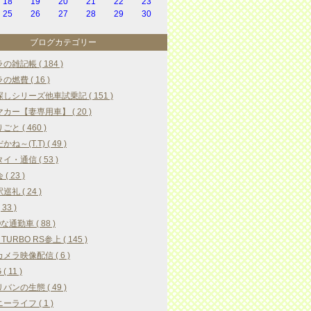
18
19
20
21
22
23
25
26
27
28
29
30
ブログカテゴリー
の雑記帳 ( 184 )
の燃費 ( 16 )
しシリーズ他車試乗記 ( 151 )
カー【妻専用車】 ( 20 )
と ( 460 )
ね～(T.T) ( 49 )
イ・通信 ( 53 )
( 23 )
礼 ( 24 )
33 )
な通勤車 ( 88 )
 TURBO RS参上 ( 145 )
メラ映像配信 ( 6 )
( 11 )
バンの生態 ( 49 )
ーライフ ( 1 )