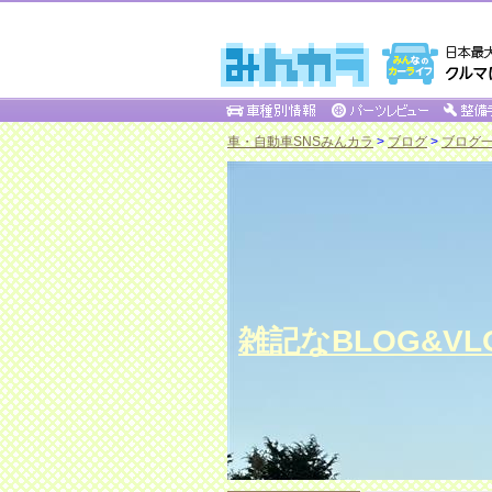
車・自動車SNSみんカラ
>
ブログ
>
ブログ一覧 
雑記なBLOG&VLOG