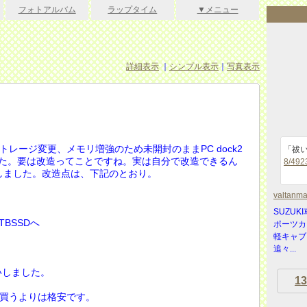
フォトアルバム
ラップタイム
▼メニュー
詳細表示
｜
シンプル表示
｜
写真表示
ス。ストレージ変更、メモリ増強のため未開封のままPC dock2
「祓
した。要は改造ってことですね。実は自分で改造できるん
8/492
しました。改造点は、下記のとおり。
valtanm
SUZU
1TBSSDへ
ポーツカ
軽キャブ
追々...
いしました。
13
ルを買うよりは格安です。