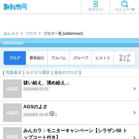
ログイン
メニュー
みんカラ
ブログ
ブログ一覧 [valtanman]
valtanman
ラップ
ブログ
愛車紹介
アルバム
グループ
ヒストリ
タイム
[
写真表示
｜
カテゴリ選択
｜
過去のブログ
]
祓い給え、清め給え…
2026/8/6 02:01
AGSのよさ
2026/8/5 18:35
1
みんカラ：モニターキャンペーン【シラザン50 ト
ップコート付き】