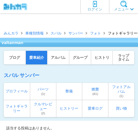
ログイン
メニュー
みんカラ
車種別情報
スバル
サンバー
フォト
フォトギャラリー一覧 
valtanman
ラップ
ブログ
愛車紹介
アルバム
グループ
ヒストリ
タイム
スバル サンバー
フォトアル
パーツ
燃費
プロフィール
整備
バム
(1)
(41)
(1)
クルマレビ
フォトギャラ
ヒストリー
愛車ログ
買い物
ュー
リー
(2)
該当する投稿はありません。