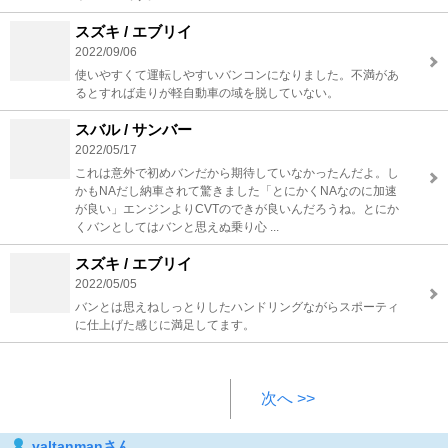
スズキ / エブリイ
2022/09/06
使いやすくて運転しやすいバンコンになりました。不満があ
るとすれば走りが軽自動車の域を脱していない。
スバル / サンバー
2022/05/17
これは意外で初めバンだから期待していなかったんだよ。し
かもNAだし納車されて驚きました「とにかくNAなのに加速
が良い」エンジンよりCVTのできが良いんだろうね。とにか
くバンとしてはバンと思えぬ乗り心 ...
スズキ / エブリイ
2022/05/05
バンとは思えねしっとりしたハンドリングながらスポーティ
に仕上げた感じに満足してます。
次へ >>
valtanmanさん