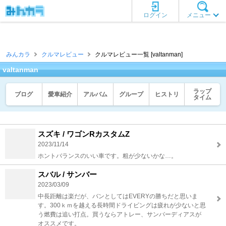
ログイン
メニュー
みんカラ
クルマレビュー
クルマレビュー一覧 [valtanman]
valtanman
ラップ
ブログ
愛車紹介
アルバム
グループ
ヒストリ
タイム
スズキ / ワゴンRカスタムZ
2023/11/14
ホントバランスのいい車です。粗が少ないかな…。
スバル / サンバー
2023/03/09
中長距離は楽だが、バンとしてはEVERYの勝ちだと思いま
す。300ｋｍを越える長時間ドライビングは疲れが少ないと思
う燃費は追い打点。買うならアトレー、サンバーディアスが
オススメです。