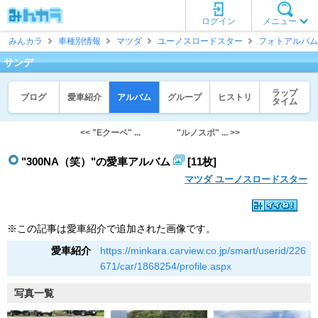
ログイン
メニュー
みんカラ
車種別情報
マツダ
ユーノスロードスター
フォトアルバム
サンデ
ラップ
ブログ
愛車紹介
アルバム
グループ
ヒストリ
タイム
<< "Eクーペ" ...
"ルノスポ" ... >>
"300NA（笑）"の愛車アルバム
[11枚]
マツダ ユーノスロードスター
※この記事は愛車紹介で追加された画像です。
愛車紹介
https://minkara.carview.co.jp/smart/userid/226
671/car/1868254/profile.aspx
写真一覧