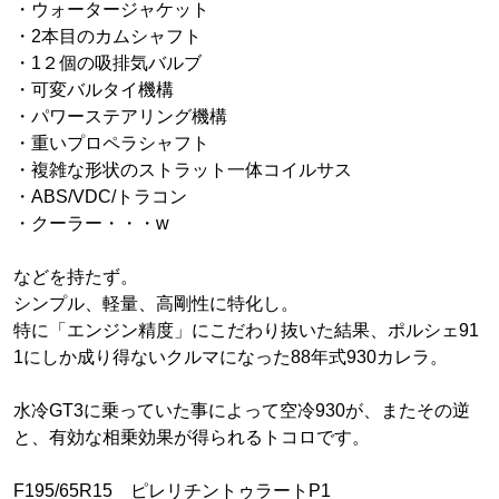
・ウォータージャケット
・2本目のカムシャフト
・1２個の吸排気バルブ
・可変バルタイ機構
・パワーステアリング機構
・重いプロペラシャフト
・複雑な形状のストラット一体コイルサス
・ABS/VDC/トラコン
・クーラー・・・w
などを持たず。
シンプル、軽量、高剛性に特化し。
特に「エンジン精度」にこだわり抜いた結果、ポルシェ91
1にしか成り得ないクルマになった88年式930カレラ。
水冷GT3に乗っていた事によって空冷930が、またその逆
と、有効な相乗効果が得られるトコロです。
F195/65R15 ピレリチントゥラートP1