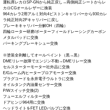
運転席レカロSP-GNから純正戻し→両側純正シートからレ
カロCGオールレザーに換装
964カレラ2用アルミ対向4ピストンキャリパーから930カレ
ラ純正対向2Pキャリパーに戻し
ブレーキキャリパー分解OH（四輪）
四輪ローター研磨/ポーターフィールドレーシングカーボン
メタルパッドに交換
パーキングブレーキシュー交換
※塗装全剥離してオールペイント（黒→黒）
DMEリレー故障でエンジン不動→DMEリレー交換
セルスターターモーター社外品に交換
E/Gルーム内ヒーターブロアモーター交換
プラグコードを永井電子ウルトラに交換
オイルタンク内油量センサー交換
P/Wスイッチ交換(2)
フューエルフィルター交換
ドアヒンジ964用に交換
ヘッドライトをFET LEDバルブに交換