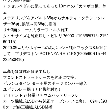
ペダル高を調節
アクセルペダルに張ってあった10ｍｍの「カマボコ板」除
去
ステアリングをアバルト35φからナルディ・クラシックレ
ザー36φに換装→同38φに換装
リヤ3面クロームミラーフィルム施工
タイヤサイズを純正戻し・ピレリP6000（195/65R15+215/
60R15）
2020.05→リヤホイールのみポルシェ純正フックス8J×16に
して、ブリヂストン POTENZA RE-71RS(F205/60R15 +R
225/50R16)
車高をほぼ純正値まで戻し
フロントストラットケースを純正に交換。
ビルシュタイン ターボ用スポーツダンパー導入
ユピテルレー探（ナビ機能付き）
アリアント 超軽量リチウムバッテリーＸ6
カーツ機械式LSDから純正オープンデフに戻し→89年式93
0ターボ純正機械式LSD装着