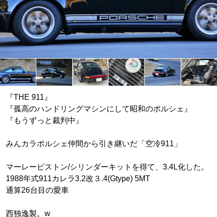
『THE 911』
『孤高のハンドリングマシンにして昭和のポルシェ』
『もうずっと裁判中』
みんカラポルシェ仲間から引き継いだ「空冷911」
マーレーピストン/シリンダーキットを得て、3.4L化した。
1988年式911カレラ3.2改３.4(Gtype) 5MT
通算26台目の愛車
西独逸製。w