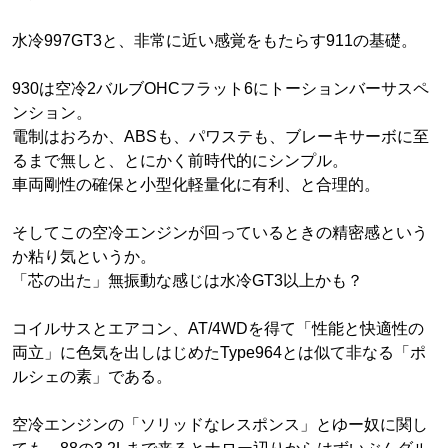
水冷997GT3と、非常に近い感覚をもたらす911の基礎。
930は空冷2バルブOHCフラット6にトーションバーサスペ
ンション。
電制はおろか、ABSも、パワステも、ブレーキサーボに至
るまで無しと、とにかく前時代的にシンプル。
車両剛性の確保と小型化軽量化に有利、と合理的。
そしてこの空冷エンジンが回っているときの精密感という
か粘り気というか。
「芯の出た」無振動な感じは水冷GT3以上かも？
コイルサスとエアコン、AT/4WDを得て「性能と快適性の
両立」に色気を出しはじめたType964とは似て非なる「ポ
ルシェの素」である。
空冷エンジンの「ソリッドなレスポンス」とゆー奴に関し