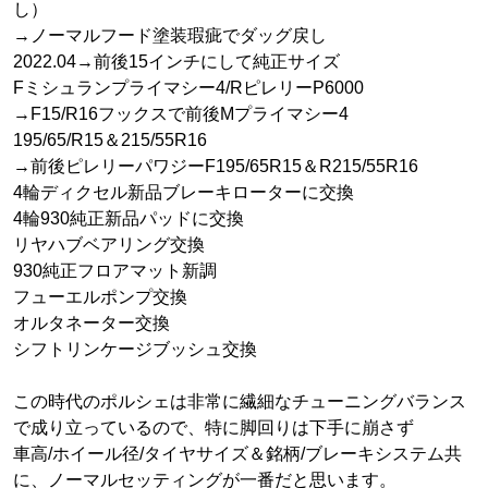
し）
→ノーマルフード塗装瑕疵でダッグ戻し
2022.04→前後15インチにして純正サイズ
Fミシュランプライマシー4/RピレリーP6000
→F15/R16フックスで前後Mプライマシー4
195/65/R15＆215/55R16
→前後ピレリーパワジーF195/65R15＆R215/55R16
4輪ディクセル新品ブレーキローターに交換
4輪930純正新品パッドに交換
リヤハブベアリング交換
930純正フロアマット新調
フューエルポンプ交換
オルタネーター交換
シフトリンケージブッシュ交換
この時代のポルシェは非常に繊細なチューニングバランス
で成り立っているので、特に脚回りは下手に崩さず
車高/ホイール径/タイヤサイズ＆銘柄/ブレーキシステム共
に、ノーマルセッティングが一番だと思います。