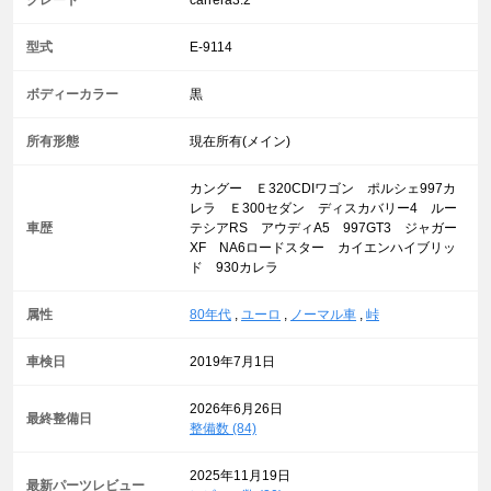
型式
E-9114
ボディーカラー
黒
所有形態
現在所有(メイン)
カングー Ｅ320CDIワゴン ポルシェ997カ
レラ Ｅ300セダン ディスカバリー4 ルー
車歴
テシアRS アウディA5 997GT3 ジャガー
XF NA6ロードスター カイエンハイブリッ
ド 930カレラ
属性
80年代
,
ユーロ
,
ノーマル車
,
峠
車検日
2019年7月1日
2026年6月26日
最終整備日
整備数 (84)
2025年11月19日
最新パーツレビュー