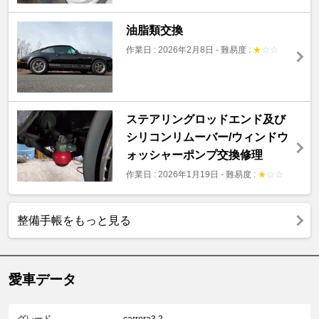
油脂類交換
作業日 : 2026年2月8日
-
難易度 :
★
☆
☆
ステアリングロッドエンド及び
シリコンリムーバー/ウィンドウ
ォッシャーポンプ交換修理
作業日 : 2026年1月19日
-
難易度 :
★
☆
☆
整備手帳をもっと見る
愛車データ
グレード
carrera3.2