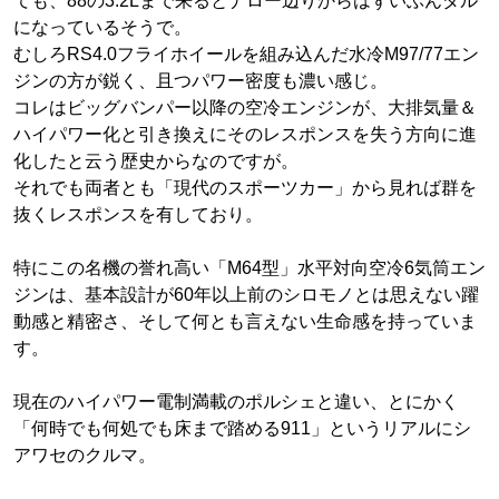
ても、88の3.2Lまで来るとナロー辺りからはずいぶんダル
になっているそうで。
むしろRS4.0フライホイールを組み込んだ水冷M97/77エン
ジンの方が鋭く、且つパワー密度も濃い感じ。
コレはビッグバンパー以降の空冷エンジンが、大排気量＆
ハイパワー化と引き換えにそのレスポンスを失う方向に進
化したと云う歴史からなのですが。
それでも両者とも「現代のスポーツカー」から見れば群を
抜くレスポンスを有しており。
特にこの名機の誉れ高い「M64型」水平対向空冷6気筒エン
ジンは、基本設計が60年以上前のシロモノとは思えない躍
動感と精密さ、そして何とも言えない生命感を持っていま
す。
現在のハイパワー電制満載のポルシェと違い、とにかく
「何時でも何処でも床まで踏める911」というリアルにシ
アワセのクルマ。