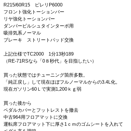
R215/60R15 ピレリP6000
フロント強化トーションバー
リヤ強化トーションバー
ダンパービルシュタインターボ用
吸排気系ノーマル
ブレーキ ストリートパッド交換
上記仕様でTC2000 1分13秒189
（RE-71RSなら「0８秒代」を目指したい）
買った状態ではチューニング箇所多数。
「純正戻し」して現在ほぼフルノーマルからの3.4L化。
現在ガソリン60Ｌで実測1,200ｋｇ弱
買った後から
ペダルカバーとフットレストを撤去
中古964用フロアマットに交換
運転席フロアマット下に厚さ1ｃｍのゴムシートを入れて