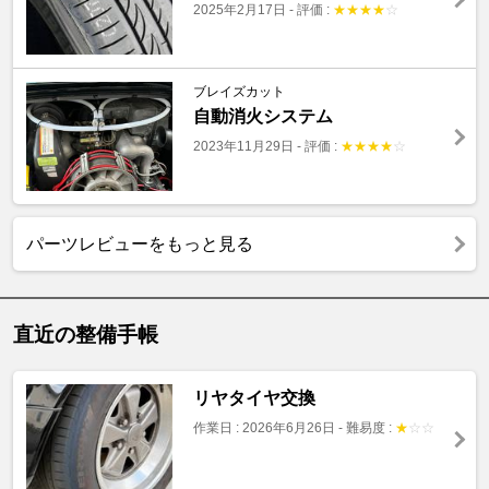
2025年2月17日
-
評価 :
★
★
★
★
☆
ブレイズカット
自動消火システム
2023年11月29日
-
評価 :
★
★
★
★
☆
パーツレビューをもっと見る
直近の整備手帳
リヤタイヤ交換
作業日 : 2026年6月26日
-
難易度 :
★
☆
☆