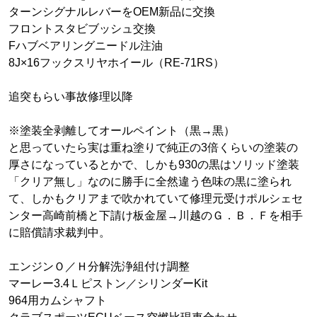
ターンシグナルレバーをOEM新品に交換
フロントスタビブッシュ交換
Fハブベアリングニードル注油
8J×16フックスリヤホイール（RE-71RS）
追突もらい事故修理以降
※塗装全剥離してオールペイント（黒→黒）
と思っていたら実は重ね塗りで純正の3倍くらいの塗装の
厚さになっているとかで、しかも930の黒はソリッド塗装
「クリア無し」なのに勝手に全然違う色味の黒に塗られ
て、しかもクリアまで吹かれていて修理元受けポルシェセ
ンター高崎前橋と下請け板金屋→川越のＧ．Ｂ．Ｆを相手
に賠償請求裁判中。
エンジンＯ／Ｈ分解洗浄組付け調整
マーレー3.4Ｌピストン／シリンダーKit
964用カムシャフト