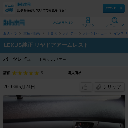
ダウンロード
記事を保存していつでも見られる！
みんカラとは？
ログイン
メニュー
みんカラ
車種別情報
トヨタ
ハリアー
パーツレビュー
インテリ
LEXUS純正 リヤドアアームレスト
パーツレビュー
トヨタ ハリアー
5
評価
購入価格
-
2010年5月24日
クリップ