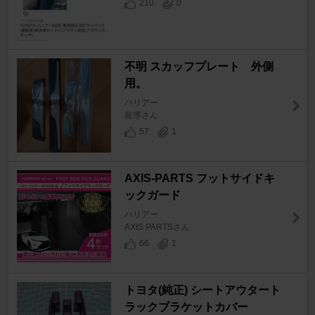
210
0
不明 スカッフプレート 外側
用。
ハリアー
龍導さん
57
1
AXIS-PARTS フットサイドキ
ックガード
ハリアー
AXIS PARTSさん
66
1
トヨタ(純正) シートアウタート
ラックブラケットカバー