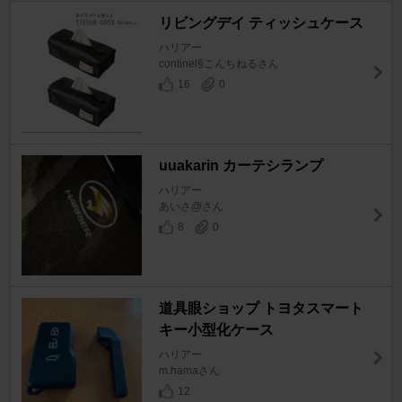
リビングデイ ティッシュケース
ハリアー
continel§こんちねるさん
16
0
uuakarin カーテシランプ
ハリアー
あいさ@さん
8
0
道具眼ショップ トヨタスマート
キー小型化ケース
ハリアー
m.hamaさん
12