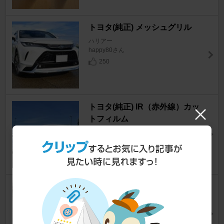
トヨタ(純正) メッシュグリル
ハリアー
happy80さん
250
トヨタ(純正) IR（赤外線）カッ
トフィルム
ハリアー
happy80さん
200
トヨタモデリスタ / MODELLIS
TA Wing Dancer X IV
ハリアー
三匹のこぶたパパさん