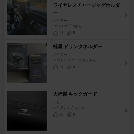
ワイヤレスチャージマグホルダ
ー
ハリアー
ゴロスケ(G's)さん
11
5
槌屋 ドリンクホルダー
ハリアー
アウトランダータカシさん
11
0
大陸製 キックガード
ハリアー
ハリ彦おじさんさん
10
0