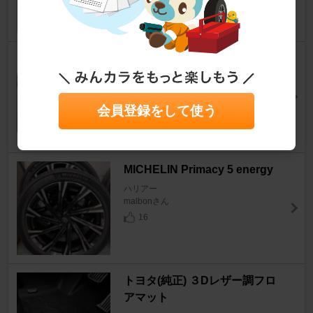
20
Beat-Sonic TOON X
ハリアー
まき芋さん
8
会員登録をして使う
MICHELIN Primacy 5 energy
ハリアー
malbonさん
16
トヨタ(純正) ３Dレザー調フロ
アマット