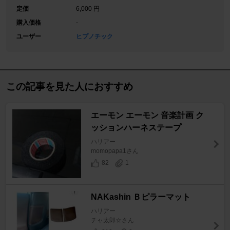
定価
6,000 円
購入価格
-
ユーザー
ヒプノチック
この記事を見た人におすすめ
エーモン エーモン 音楽計画 ク
ッションハーネステープ
ハリアー
momopapa1さん
82
1
NAKashin Ｂピラーマット
ハリアー
チャ太郎☆さん