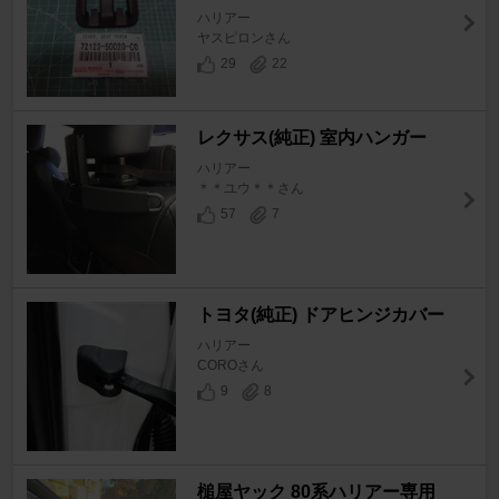
ハリアー
ヤスピロンさん
29
22
レクサス(純正) 室内ハンガー
ハリアー
＊＊ユウ＊＊さん
57
7
トヨタ(純正) ドアヒンジカバー
ハリアー
COROさん
9
8
槌屋ヤック 80系ハリアー専用