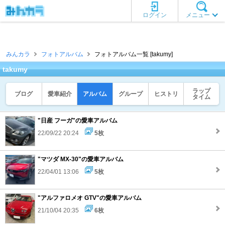
ログイン
メニュー
みんカラ
フォトアルバム
フォトアルバム一覧 [takumy]
takumy
ラップ
ブログ
愛車紹介
アルバム
グループ
ヒストリ
タイム
"日産 フーガ"の愛車アルバム
22/09/22 20:24
5枚
"マツダ MX-30"の愛車アルバム
22/04/01 13:06
5枚
"アルファロメオ GTV"の愛車アルバム
21/10/04 20:35
6枚