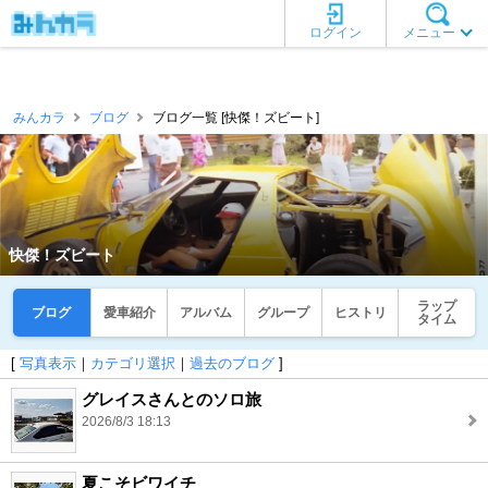
ログイン
メニュー
みんカラ
ブログ
ブログ一覧 [快傑！ズビート]
快傑！ズビート
ラップ
ブログ
愛車紹介
アルバム
グループ
ヒストリ
タイム
[
写真表示
｜
カテゴリ選択
｜
過去のブログ
]
グレイスさんとのソロ旅
2026/8/3 18:13
夏こそビワイチ