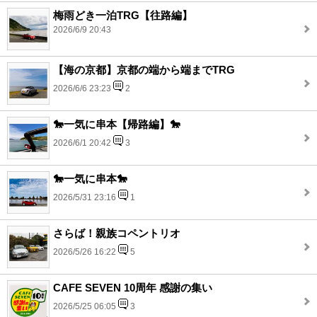
梅雨どき一泊TRG【往路編】
2026/6/9 20:43
【海の京都】京都の端から端までTRG
2026/6/6 23:23
2
🐎一気に串本【帰路編】🐎
2026/6/1 20:42
3
🐎一気に串本🐎
2026/5/31 23:16
1
さらば！親族コペントリオ
2026/5/26 16:22
5
CAFE SEVEN 10周年 感謝の集い
2026/5/25 06:05
3