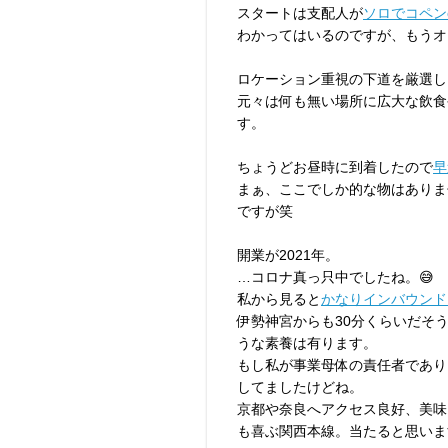
スタートは支配人が
ソロでコペンo
わかってはいるのですが、もうオ
ロケーション重視の下道を厳選し
元々は何も無い場所に広大な飲食
す。
ちょうどお昼時に到着したので
早
まぁ、ここでしか的な物はありま
ですが笑
開業が2021年。
…コロナ真っ只中でしたね。😅
私から見ると
かなりインバウンド
伊勢神宮からも30分くらいだそ
うな素養は有ります。
もし私が事業母体の責任者であり
してましたけどね。
京都や奈良へアクセス良好、美味
も喜ぶ関西本線。当たると思いま