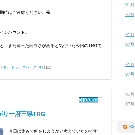
01月
期待はご遠慮ください。😆
07月
インバウンド。
01月
07月
と、また違った面白さがあると気付いた今回のTRGで
01月
ト(0)
|
トラックバック(0)
| 日記
07月
01月
07月
り一府三県TRG
RS
今日は休みで何をしようかと考えていたのです