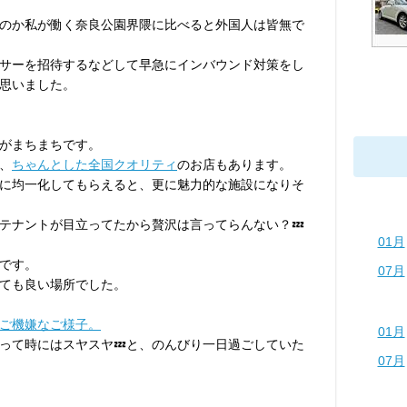
のか私が働く奈良公園界隈に比べると外国人は皆無で
サーを招待するなどして早急にインバウンド対策をし
思いました。
がまちまちです。
、
ちゃんとした全国クオリティ
のお店もあります。
に均一化してもらえると、更に魅力的な施設になりそ
テナントが目立ってたから贅沢は言ってらんない？💤
01月
です。
07月
ても良い場所でした。
ご機嫌なご様子。
01月
って時にはスヤスヤ💤と、のんびり一日過ごしていた
07月