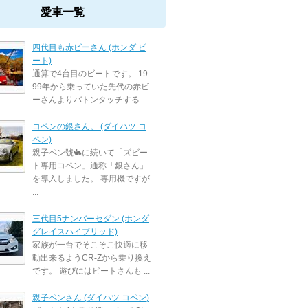
愛車一覧
四代目も赤ビーさん (ホンダ ビ
ート)
通算で4台目のビートです。 19
99年から乗っていた先代の赤ビ
ーさんよりバトンタッチする ...
コペンの銀さん。 (ダイハツ コ
ペン)
親子ペン號🐇に続いて「ズビー
ト専用コペン」通称「銀さん」
を導入しました。 専用機ですが
...
三代目5ナンバーセダン (ホンダ
グレイスハイブリッド)
家族が一台でそこそこ快適に移
動出来るようCR-Zから乗り換え
です。 遊びにはビートさんも ...
親子ペンさん (ダイハツ コペン)