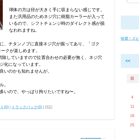
球体の方は径が大きく手に収まらない感じです。
また汎用品のためネジ穴に樹脂カーラーが入って
いるので、シフトチェンジ時のダイレクト感が損
なわれますね。
快傑！ズ
えに、チタンノブに直接ネジ穴が掘ってあり、「ゴク
ロークが楽しめます。
切除していますので位置合わせの必要が無く、ネジ穴
<<
ジ化になっています。
良いのかも知れませんが。
日
ル。
多いので、やっぱり拘りたいですね〜。
4
11
ト(0)
|
トラックバック(0)
| 日記
18
25