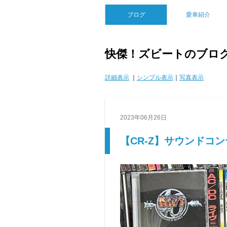
ブログ
愛車紹介
快傑！ズビートのブロ
詳細表示
｜
シンプル表示
｜
写真表示
2023年06月26日
【CR-Z】サウンドコ