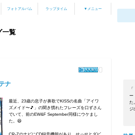
フォトアルバム
ラップタイム
▼メニュー
グ一覧
ンテナ
「
ー
最近、23歳の息子が鼻歌でKISSの名曲「アイワ
た
ズメイド〜🎵」の聞き慣れたフレーズを口ずさん
ジ
でいて、前のEW&F September同様にウケまし
た。😆
CR-ZのナビにCD録音機能があり、せっせとダビ