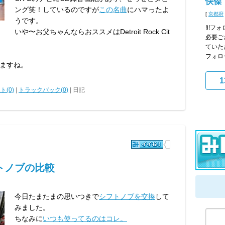
快傑
ング笑！しているのですが
この名曲
にハマったよ
[
京都府
うです。
!i!フ
いや〜お父ちゃんならおススメはDetroit Rock Cit
必要ご
ていた
フォロー
ますね。
1
ト(0)
|
トラックバック(0)
| 日記
トノブの比較
今日たまたまの思いつきで
シフトノブを交換
して
みました。
ちなみに
いつも使ってるのはコレ。