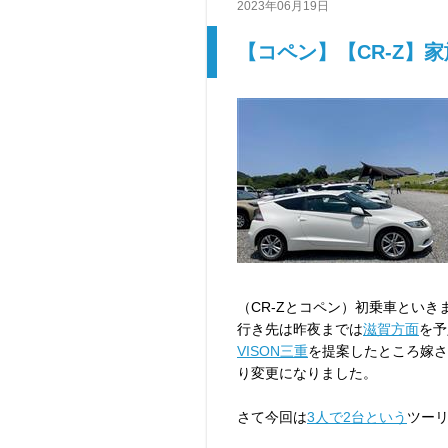
2023年06月19日
【コペン】【CR-Z】家
（CR-Zとコペン）初乗車とい
行き先は昨夜までは
滋賀方面
を予
VISON三重
を提案したところ嫁さ
り変更になりました。
さて今回は
3人で2台という
ツー