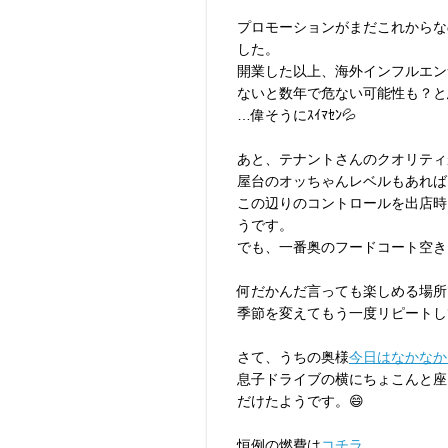
プロモーションがまだこれからな
した。
開業した以上、海外インフルエン
ないと数年で危ない可能性も？と
…偉そうにｽｲﾏｾﾝ💦
あと、テナントさんのクオリティ
屋台のオッちゃんレベルもあれば
この辺りのコントロールを出店時
うです。
でも、一番奥のフードコート空き
何だかんだ言っても楽しめる場所
季節を変えてもう一度リピートし
さて、うちの奥様
今日はなかなか
息子ドライブの横にちょこんと座
だけたようです。😄
恒例の燃費は
コチラ。