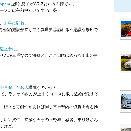
pen
に嫁と息子がCR-Zという布陣です。
ープンは午前中だけですね。💦
、
無事に到着。
や宿泊施設が立ち並ぶ異世界感溢れる不思議な場所で
速昼食に。
せんが三重なので海鮮と。ここ自体はめっちゃ山の中
を意識したお店
構成なのかなと。
うで、ランオペさんが上手くコースに取り込めば栄えそ
、権限と可能性があれば同じ三重県内の伊賀上野を推
しい伊賀牛、立派な天守の上野城、忍者、乗り鉄さん
すけど。