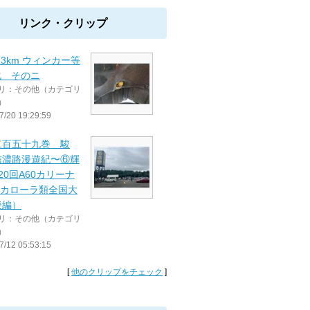
リンク・クリップ
923km ウィンカー等
化 そのニ
リ：その他（カテゴリ
）
7/20 19:29:59
二百五十九巻 駿
信濃路漫遊紀〜⑥輝
第20回A60カリーナ
0カローラ類全国大
後編）
リ：その他（カテゴリ
）
7/12 05:53:15
[
他のクリップをチェック
]