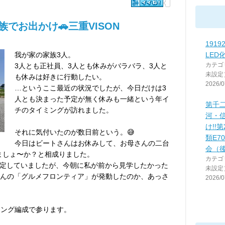
族でお出かけ🚗三重VISON
191
我が家の家族3人。
LED
カテゴ
3人とも正社員、3人とも休みがバラバラ、3人と
未設定
も休みは好きに行動したい。
2026/0
…というここ最近の状況でしたが、今日だけは3
人とも決まった予定が無く休みも一緒という年イ
第千
チのタイミングが訪れました。
河・
け!!
それに気付いたのが数日前という。😅
類E7
今日はビートさんはお休みして、お母さんの二台
会（
きましょ〜か？と相成りました。
カテゴ
定していましたが、今朝に私が前から見学したかった
未設定
んの「グルメフロンティア」が発動したのか、あっさ
2026/0
リング編成で参ります。