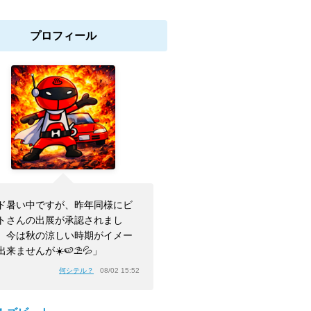
プロフィール
ド暑い中ですが、昨年同様にビ
トさんの出展が承認されまし
。今は秋の涼しい時期がイメー
出来ませんが☀️🍉⛱️💦」
何シテル？
08/02 15:52