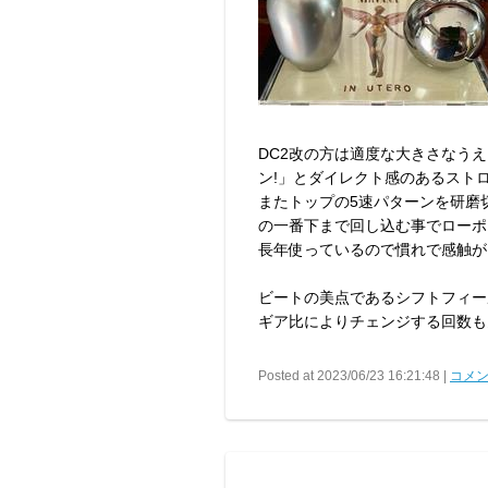
DC2改の方は適度な大きさなう
ン!」とダイレクト感のあるスト
またトップの5速パターンを研磨
の一番下まで回し込む事でローポ
長年使っているので慣れで感触が
ビートの美点であるシフトフィー
ギア比によりチェンジする回数も
Posted at 2023/06/23 16:21:48 |
コメン