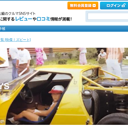
覧 [快傑！ズビート]
YS