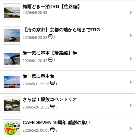
梅雨どき一泊TRG【往路編】
2026/6/9 20:43
【海の京都】京都の端から端までTRG
2026/6/6 23:23
2
🐎一気に串本【帰路編】🐎
2026/6/1 20:42
3
🐎一気に串本🐎
2026/5/31 23:16
1
さらば！親族コペントリオ
2026/5/26 16:22
5
CAFE SEVEN 10周年 感謝の集い
2026/5/25 06:05
3