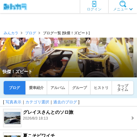
ログイン
メニュー
みんカラ
ブログ
ブログ一覧 [快傑！ズビート]
快傑！ズビート
ラップ
ブログ
愛車紹介
アルバム
グループ
ヒストリ
タイム
[
写真表示
｜
カテゴリ選択
｜
過去のブログ
]
グレイスさんとのソロ旅
2026/8/3 18:13
夏こそビワイチ