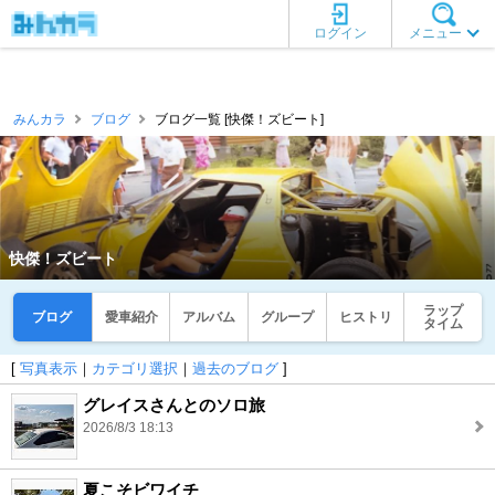
ログイン
メニュー
みんカラ
ブログ
ブログ一覧 [快傑！ズビート]
快傑！ズビート
ラップ
ブログ
愛車紹介
アルバム
グループ
ヒストリ
タイム
[
写真表示
｜
カテゴリ選択
｜
過去のブログ
]
グレイスさんとのソロ旅
2026/8/3 18:13
夏こそビワイチ