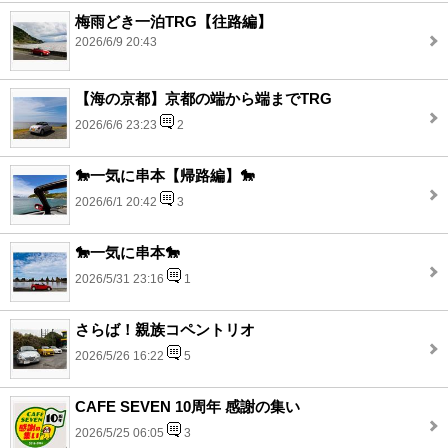
梅雨どき一泊TRG【往路編】
2026/6/9 20:43
【海の京都】京都の端から端までTRG
2026/6/6 23:23
2
🐎一気に串本【帰路編】🐎
2026/6/1 20:42
3
🐎一気に串本🐎
2026/5/31 23:16
1
さらば！親族コペントリオ
2026/5/26 16:22
5
CAFE SEVEN 10周年 感謝の集い
2026/5/25 06:05
3