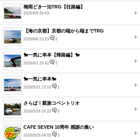
梅雨どき一泊TRG【往路編】
2026/6/9 20:43
【海の京都】京都の端から端までTRG
2026/6/6 23:23
2
🐎一気に串本【帰路編】🐎
2026/6/1 20:42
3
🐎一気に串本🐎
2026/5/31 23:16
1
さらば！親族コペントリオ
2026/5/26 16:22
5
CAFE SEVEN 10周年 感謝の集い
2026/5/25 06:05
3