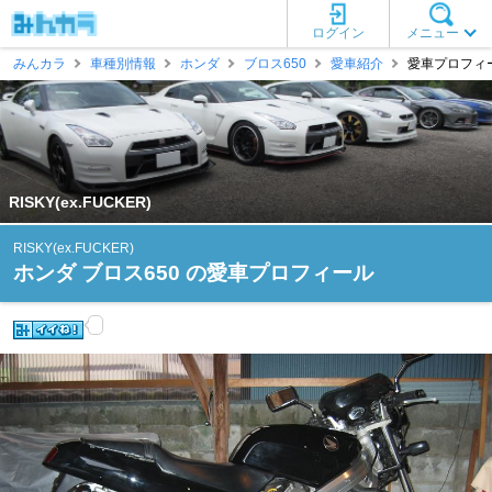
ログイン
メニュー
みんカラ
車種別情報
ホンダ
ブロス650
愛車紹介
愛車プロフィール 
RISKY(ex.FUCKER)
RISKY(ex.FUCKER)
ホンダ ブロス650 の愛車プロフィール