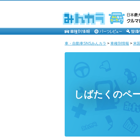
車・自動車SNSみんカラ
>
車種別情報
>
米
しばたくのペ