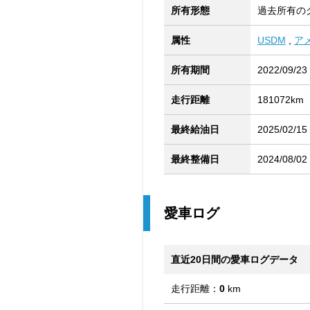
所有形態
過去所有の
属性
USDM
,
ア
所有期間
2022/09/23
走行距離
181072km
最終給油日
2025/02/15
最終整備日
2024/08/02
愛車ログ
直近20日間の愛車ログデータ
走行距離：
0
km