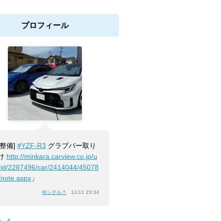
プロフィール
[整備]
#YZF-R3
グラブバー取り
け
http://minkara.carview.co.jp/u
rid/2287496/car/2414044/45078
/note.aspx
」
何シテル？
11/11 23:34