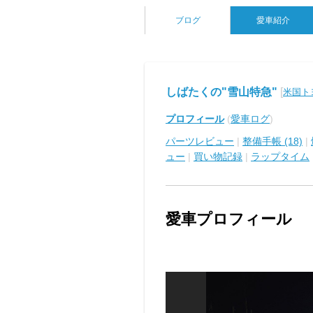
ブログ
愛車紹介
しばたくの"雪山特急"
[
米国ト
プロフィール
(
愛車ログ
)
パーツレビュー
|
整備手帳 (18)
|
ュー
|
買い物記録
|
ラップタイム
愛車プロフィール