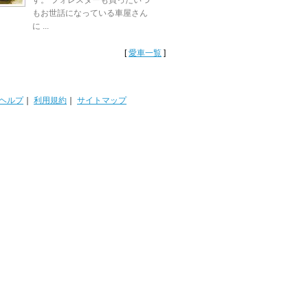
す。 フォレスターも買ったいつ
もお世話になっている車屋さん
に ...
[
愛車一覧
]
ヘルプ
｜
利用規約
｜
サイトマップ