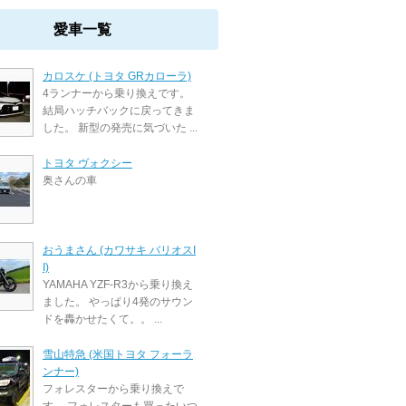
愛車一覧
カロスケ (トヨタ GRカローラ)
4ランナーから乗り換えです。
結局ハッチバックに戻ってきま
した。 新型の発売に気づいた ...
トヨタ ヴォクシー
奥さんの車
おうまさん (カワサキ バリオスI
I)
YAMAHA YZF-R3から乗り換え
ました。 やっぱり4発のサウン
ドを轟かせたくて。。 ...
雪山特急 (米国トヨタ フォーラ
ンナー)
フォレスターから乗り換えで