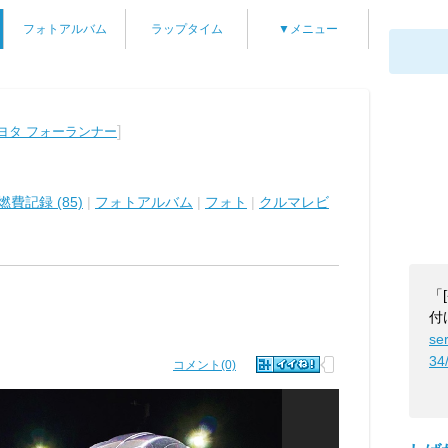
フォトアルバム
ラップタイム
▼メニュー
]
ヨタ フォーランナー
燃費記録 (85)
|
フォトアルバム
|
フォト
|
クルマレビ
「
付
se
34
コメント(0)