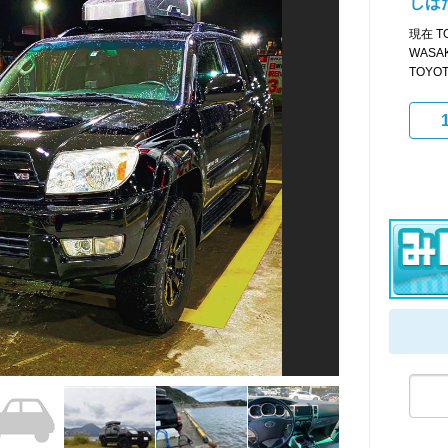
しば
現在 T
WASAK
TOYOTA