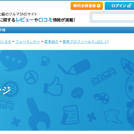
国トヨタ
>
フォーランナー
>
愛車紹介
>
愛車プロフィール [しばたく]
ージ