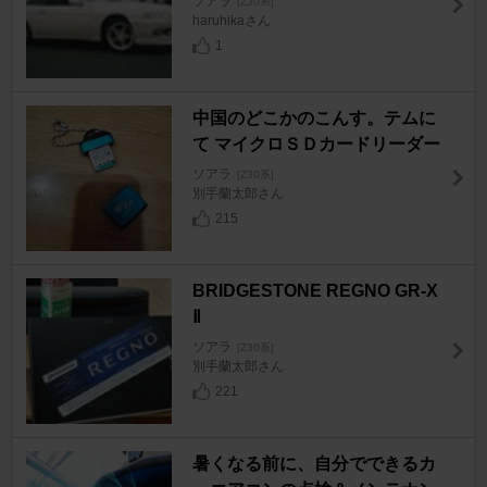
ソアラ
[Z30系]
haruhikaさん
1
中国のどこかのこんす。テムに
て マイクロＳＤカードリーダー
ソアラ
[Z30系]
別手蘭太郎さん
215
BRIDGESTONE REGNO GR-X
Ⅱ
ソアラ
[Z30系]
別手蘭太郎さん
221
暑くなる前に、自分でできるカ