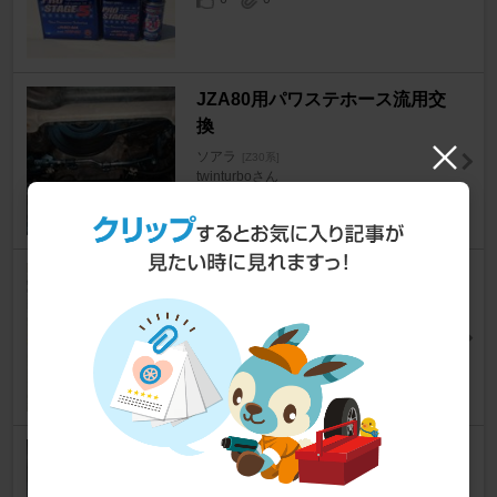
JZA80用パワステホース流用交
換
ソアラ
[Z30系]
twinturboさん
11
2
エンジンカバー グラデーション
＆レース塗装‼︎ 2
ソアラ
[Z30系]
D's_motionさん
6
0
オイルパン交換①
ソアラ
[Z30系]