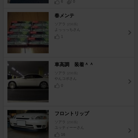
6
0
春メンテ
ソアラ
[Z30系]
よっっっちさん
1
車高調 装着＾＾
ソアラ
[Z30系]
やんコボさん
0
フロントリップ
ソアラ
[Z30系]
ユッティーーさん
16