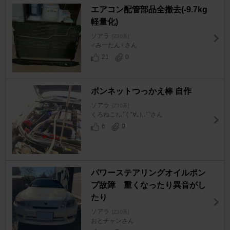
エアコン配管部品全撤去(-9.7kg
軽量化)
ソアラ
[Z30系]
♂みーたん♀さん
21
0
ボンネットつっかえ棒 自作
ソアラ
[Z30系]
くろねこｧ,､'`( °∀｡),､'`'さん
6
0
パワーステアリングオイルポン
プ故障 重くなったり異音がし
たり
ソアラ
[Z30系]
おとチャンさん