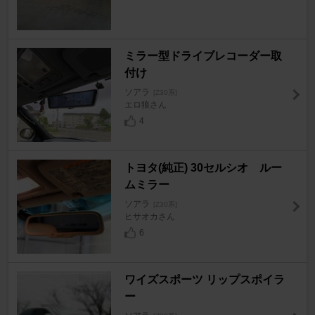
ミラー型ドライブレコーダー取
付け
ソアラ
[Z30系]
エロ狼さん
4
トヨタ(純正) 30セルシオ ルー
ムミラー
ソアラ
[Z30系]
ヒサオカさん
6
ワイズスポーツ リップスポイラ
ー