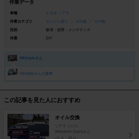
作業データ
車種
トヨタ ソアラ
作業カテゴリ
エンジン廻り
その他
その他
目的
修理・故障・メンテナンス
作業
DIY
093styleさん
093styleさんの愛車
この記事を見た人におすすめ
オイル交換
ソアラ
[Z30系]
Wanderer-Supraさん
6
0