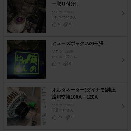
ー取り付け‼︎
ソアラ
[Z30系]
D's_motionさん
4
0
ヒューズボックスの主張
ソアラ
[Z30系]
かずのこ22さん
4
0
オルタネーター(ダイナモ)純正
流用交換100A→120A
ソアラ
[Z30系]
千葉chanさん
23
0