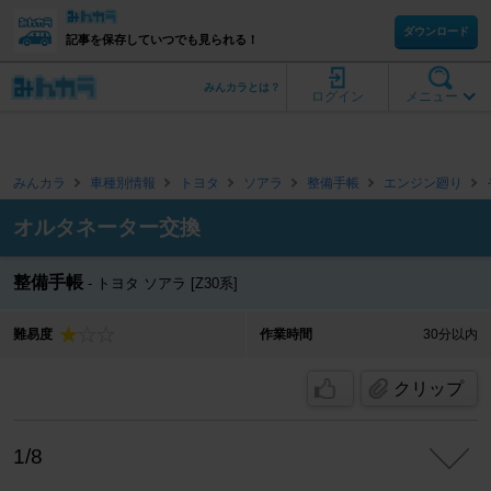
ダウンロード
記事を保存していつでも見られる！
みんカラとは？
ログイン
メニュー
みんカラ
車種別情報
トヨタ
ソアラ
整備手帳
エンジン廻り
オルタネーター交換
整備手帳
トヨタ ソアラ [Z30系]
難易度
作業時間
30分以内
クリップ
1/8