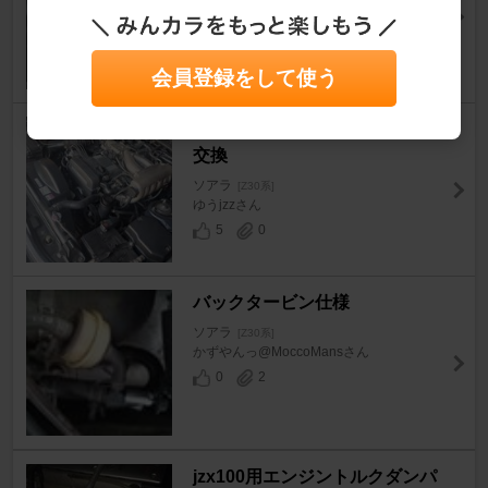
twinturboさん
8
0
会員登録をして使う
オイル漏れ修理＋その他消耗品
交換
ソアラ
[Z30系]
ゆうjzzさん
5
0
バックタービン仕様
ソアラ
[Z30系]
かずやんっ@MoccoMansさん
0
2
jzx100用エンジントルクダンパ