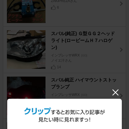
ZAKIPREZAさん
6
スバル(純正) Ｇ型ＧＧ２ヘッド
ライト(ロービームＨ７ハロゲ
ン)
インプレッサWRX
[GD]
ノイエ汁さん
14
スバル純正 ハイマウントストッ
プランプ
インプレッサWRX
[GD]
かーにーさん
6
ジャパンリビルト リビルトドラ