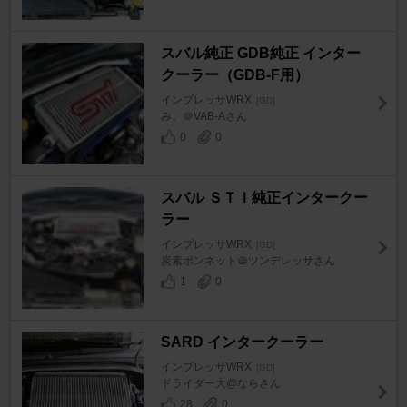
スバル純正 GDB純正 インター
クーラー（GDB-F用）
インプレッサWRX
[GD]
み。＠VAB-Aさん
0
0
スバル ＳＴＩ純正インタークー
ラー
インプレッサWRX
[GD]
炭素ボンネット＠ツンデレッサさん
1
0
SARD インタークーラー
インプレッサWRX
[GD]
ドライダー大@ならさん
28
0