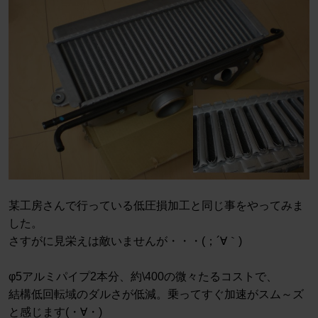
某工房さんで行っている低圧損加工と同じ事をやってみま
した。
さすがに見栄えは敵いませんが・・・(；´∀｀)
φ5アルミパイプ2本分、約\400の微々たるコストで、
結構低回転域のダルさが低減。乗ってすぐ加速がスム～ズ
と感じます(・∀・)