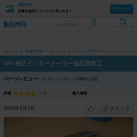
ダウンロード
記事を保存していつでも見られる！
みんカラとは？
ログイン
メニュー
みんカラ
車種別情報
スバル
インプレッサWRX
パーツレビュー
DIY 純正インタークーラー低圧損加工
パーツレビュー
スバル インプレッサWRX [GD]
4
評価
購入価格
-
2010年5月1日
クリップ