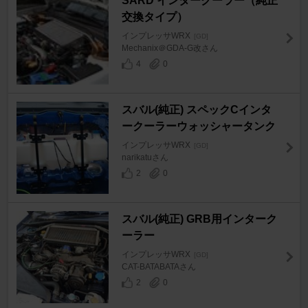
SARD インタークーラー（純正
交換タイプ）
インプレッサWRX
[GD]
Mechanix＠GDA-G改さん
4
0
スバル(純正) スペックCインタ
ークーラーウォッシャータンク
インプレッサWRX
[GD]
narikatuさん
2
0
スバル(純正) GRB用インターク
ーラー
インプレッサWRX
[GD]
CAT-BATABATAさん
2
0