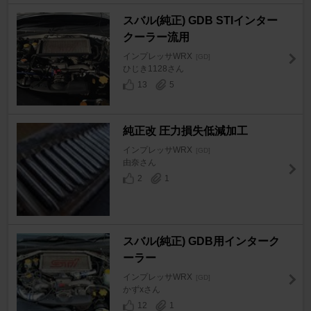
スバル(純正) GDB STIインター
クーラー流用
インプレッサWRX
[GD]
ひじき1128さん
13
5
純正改 圧力損失低減加工
インプレッサWRX
[GD]
由奈さん
2
1
スバル(純正) GDB用インターク
ーラー
インプレッサWRX
[GD]
かずxさん
12
1