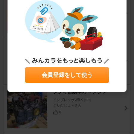
イブシャフト
インプレッサWRX
[GD]
BOXERTURBOさん
10
スバル タイヤハウス用クリップ
インプレッサWRX
[GD]
ニャンギ。さん
0
会員登録をして使う
タダキ自動車の エンジン
インプレッサWRX
[GD]
ぐりむじょ～さん
6