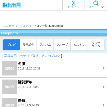
ログイン
メニュー
みんカラ
ブログ
ブログ一覧 [takephoto]
takephoto
ラップ
ブログ
愛車紹介
アルバム
グループ
ヒストリ
タイム
[
写真表示
｜
カテゴリ選択
｜
過去のブログ
]
冬服
2018/11/26 20:38
謹賀新年
2016/12/31 00:07
快晴
2016/11/3 14:49