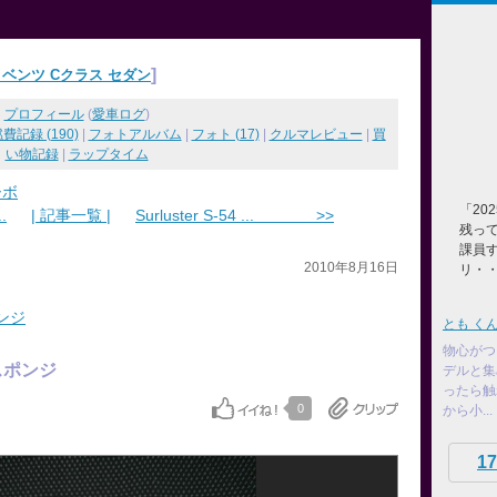
]
ベンツ Cクラス セダン
プロフィール
(
愛車ログ
)
費記録 (190)
|
フォトアルバム
|
フォト (17)
|
クルマレビュー
|
買
い物記録
|
ラップタイム
ーボ
「20
.
| 記事一覧 |
Surluster S-54 ... >>
残っ
課員
2010年8月16日
リ・
ンジ
とも く
物心がつ
ングスポンジ
デルと集
ったら触
0
から小...
17