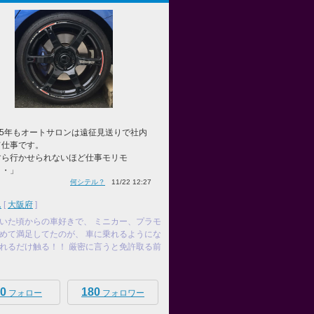
25年もオートサロンは遠征見送りで社内
て仕事です。
すら行かせられないほど仕事モリモ
・・」
何シテル？
11/22 12:27
ん
[
大阪府
]
いた頃からの車好きで、 ミニカー、プラモ
めて満足してたのが、 車に乗れるようにな
れるだけ触る！！ 厳密に言うと免許取る前
0
180
フォロー
フォロワー