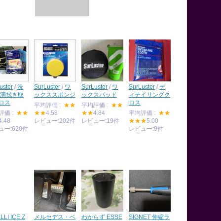
uster
/
洗
SurLuster
/
ワ
SurLuster
/
ワ
SurLuster
/
デ
水滴拭き取
ックススポンジ
ックスパッド
ィテイリングク
ロス
ロス
平均評価 :
★★
平均評価 :
★★
評価 :
★★
★★
4.58
★★
4.84
平均評価 :
★★
4.48
レビュー:202件
レビュー:19件
★★★
5.00
ュー:620件
レビュー:9件
LLI ICE Z
メルセデス・ベ
わからず ESSE
SIGNET 伸縮ラ