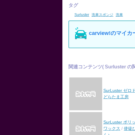
タグ
Surluster
洗車スポンジ
洗車
carview!の
関連コンテンツ
( Surluste
SurLuster ゼ
どらたま工房
SurLuster ポ
ワックス
/
使徒
ん♪