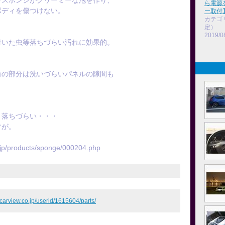
スポンジがクリーミーな泡を作り、
ら電源
ディを傷つけない。
ー取付
カテゴ
定）
2019/0
いた虫等落ちづらい汚れに効果的。
の部分は洗いづらいパネルの隙間も
り落ちづらい・・・
すが。
/products/sponge/000204.php
.carview.co.jp/userid/1615604/parts/