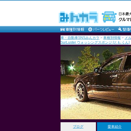
車・自動車SNSみんカラ
>
車種別情報
>
メ
SurLuster ウォッシングスポンジ [とも くん]
ブログ
愛車紹介