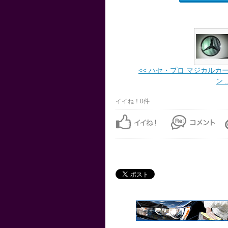
<< ハセ・プロ マジカルカ
ン ..
イイね！0件