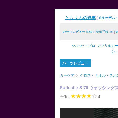
とも くんの愛車
[
メルセデス・
パーツレビュー (149)
|
整備手帳 (5)
|
燃
<< ハセ・プロ マジカルカ
ン ..
パーツレビュー
カーケア
クロス・タオル・スポ
Surluster S-70 ウォッシ
評価：
4