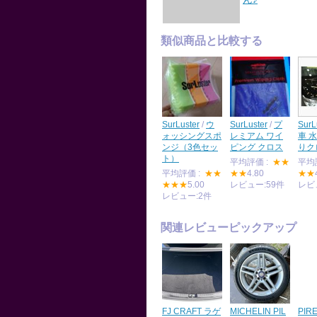
類似商品と比較する
SurLuster
/
ウ
SurLuster
/
プ
SurL
ォッシングスポ
レミアム ワイ
車 
ンジ（3色セッ
ピング クロス
りク
ト）
平均評価 :
★★
平均
平均評価 :
★★
★★
4.80
★★
★★★
5.00
レビュー:59件
レビ
レビュー:2件
関連レビューピックアップ
FJ CRAFT ラゲ
MICHELIN PIL
PIRE