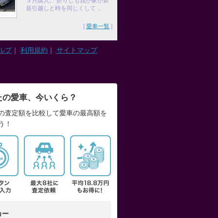
３月購入。 折りしも我が家が新
居引越しと時を同じくして ...
[
愛車一覧
]
ルプ
｜
利用規約
｜
サイトマップ
たの愛車、今いくら？
の査定額を比較して愛車の最高額を
う！
カー