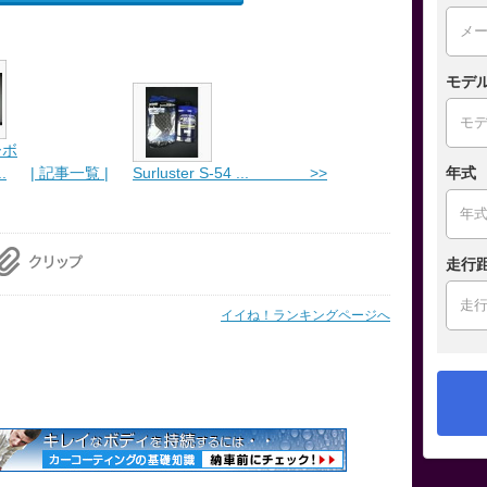
モデ
ーボ
年式
.
| 記事一覧 |
Surluster S-54 ... >>
走行
イイね！ランキングページへ