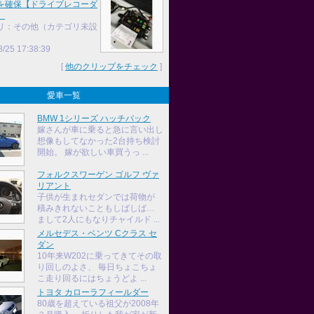
を確保【ドライブレコーダ
】
リ：その他（カテゴリ未設
8/25 17:38:39
[
他のクリップをチェック
]
愛車一覧
BMW 1シリーズ ハッチバック
嫁さんが車に乗ると急に言い出し
想像もしてなかった2台持ち検討
開始。 嫁が欲しい車買うっ ...
フォルクスワーゲン ゴルフ ヴァ
リアント
子供が生まれセダンでは荷物が
積みきれないこともしばしば…
まして2人にもなりチャイルド ...
メルセデス・ベンツ Cクラス セ
ダン
10年来W202に乗ってきてその取
り回しのよさ、 毎日ちょこちょ
こ走り回るにはちょうどよ ...
トヨタ カローラフィールダー
80歳を超えている祖父が2008年