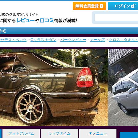
ルセデス・ベンツ
>
Cクラス セダン
>
パーツレビュー
>
カーケア
>
クロス・タオル
フォトアルバム
ラップタイム
▼メニュー