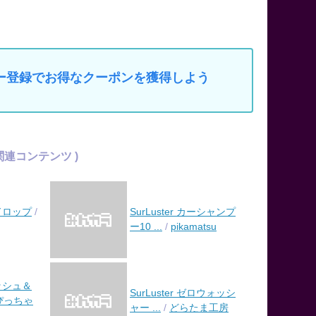
マイカー登録でお得なクーポンを獲得しよう
r の関連コンテンツ )
ロドロップ
/
SurLuster カーシャンプ
ー10 ...
/
pikamatsu
リッシュ＆
SurLuster ゼロウォッシ
ぴっちゃ
ャー ...
/
どらたま工房