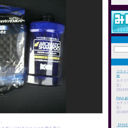
コスト
換
カテゴ
定）
2024/0
PIAA
カテゴ
定）
2019/0
：
【F2