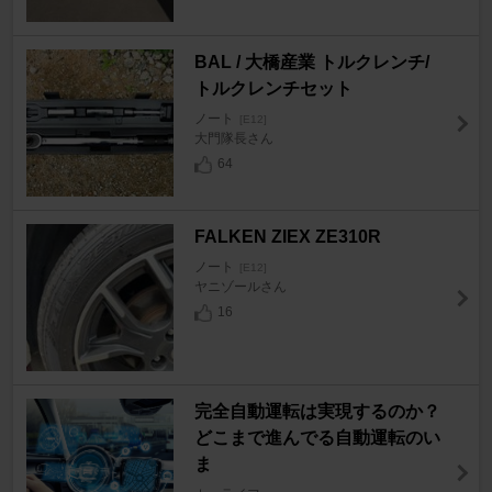
BAL / 大橋産業 トルクレンチ/
トルクレンチセット
ノート
[E12]
大門隊長さん
64
FALKEN ZIEX ZE310R
ノート
[E12]
ヤニゾールさん
16
完全自動運転は実現するのか？
どこまで進んでる自動運転のい
ま