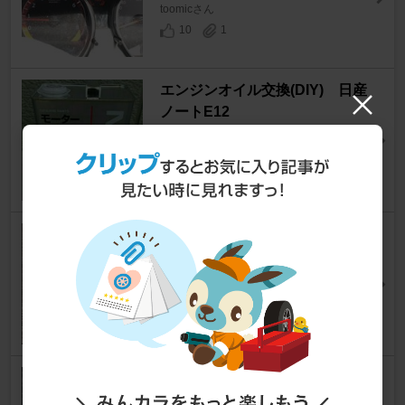
toomicさん
10
1
エンジンオイル交換(DIY) 日産
ノートE12
ノート
[E12]
FM17205さん
28
7
EGオイル交換
ノート
[E12]
otonokoroさん
13
0
エンジンオイル交換
ノート
[E12]