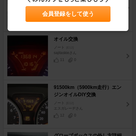
ホットミルクさん
13
0
会員登録をして使う
オイル交換
ノート
[E12]
sajitaskieさん
11
0
91500km（5900km走行）エン
ジンオイルDIY交換
ノート
[E12]
エスガレーヂさん
12
0
グローブボックスの外し方詳細