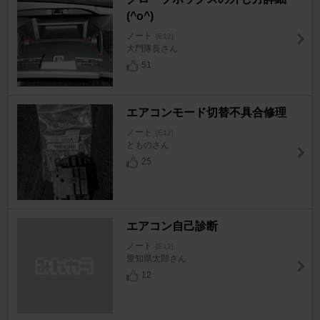
(^o^)
ノート
[E12]
大門隊長さん
51
エアコンモード切替不具合修理
ノート
[E12]
とものさん
25
エアコン自己診断
ノート
[E12]
愛知県太郎さん
12