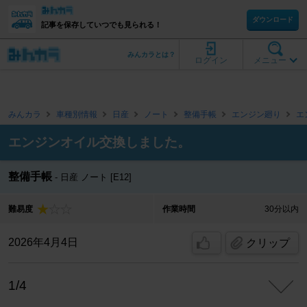
ダウンロード
記事を保存していつでも見られる！
みんカラとは？
ログイン
メニュー
みんカラ
車種別情報
日産
ノート
整備手帳
エンジン廻り
エ
エンジンオイル交換しました。
整備手帳
日産 ノート [E12]
難易度
作業時間
30分以内
2026年4月4日
クリップ
1/4