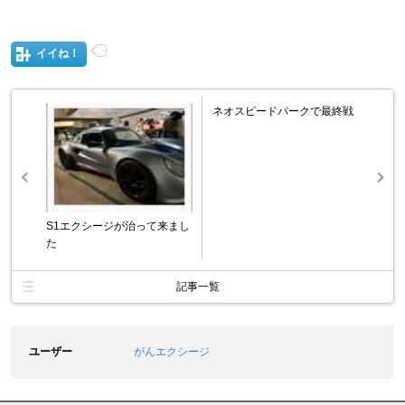
イイね！
ネオスピードパークで最終戦
S1エクシージが治って来まし
た
記事一覧
ユーザー
がんエクシージ