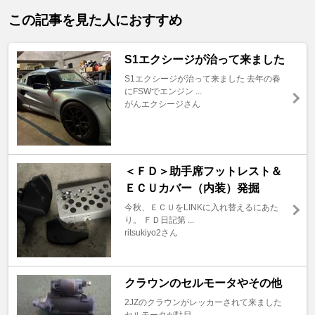
この記事を見た人におすすめ
S1エクシージが治って来ました
S1エクシージが治って来ました 去年の春
にFSWでエンジン ...
がんエクシージさん
＜ＦＤ＞助手席フットレスト＆
ＥＣＵカバー（内装）発掘
今秋、ＥＣＵをLINKに入れ替えるにあた
り。 ＦＤ日記第 ...
ritsukiyo2さん
クラウンのセルモータやその他
2JZのクラウンがレッカーされて来ました
セルモータが駄目 ...