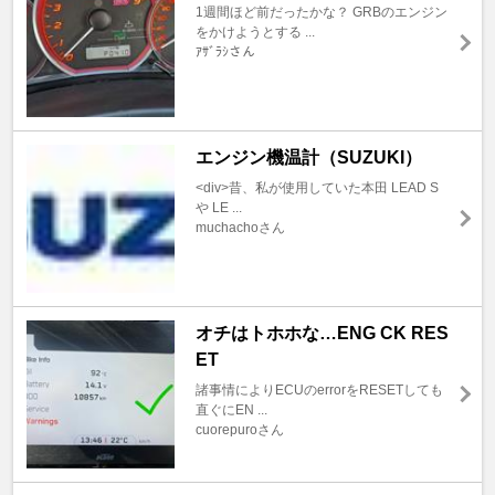
1週間ほど前だったかな？ GRBのエンジン
をかけようとする ...
ｱｻﾞﾗｼさん
エンジン機温計（SUZUKI）
<div>昔、私が使用していた本田 LEAD S
や LE ...
muchachoさん
オチはトホホな…ENG CK RES
ET
諸事情によりECUのerrorをRESETしても
直ぐにEN ...
cuorepuroさん