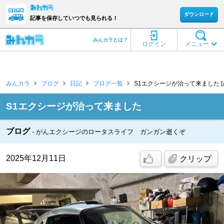
ダウンロード
記事を保存していつでも見られる！
みんカラとは？
ログイン
メニュー
みんカラ
ブログ
日記
ブログ一覧
S1エクシージが治って来ました [
S1エクシージが治って来ました
ブログ
がんエクシージのロータスライフ ガンガン逝くぞ
2025年12月11日
クリップ