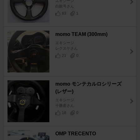
エキシージ
白銀号さん
83
1
momo TEAM (300mm)
エキシージ
レクスケさん
21
0
momo モンテカルロシリーズ
(レザー)
エキシージ
十勝産さん
18
0
OMP TRECENTO