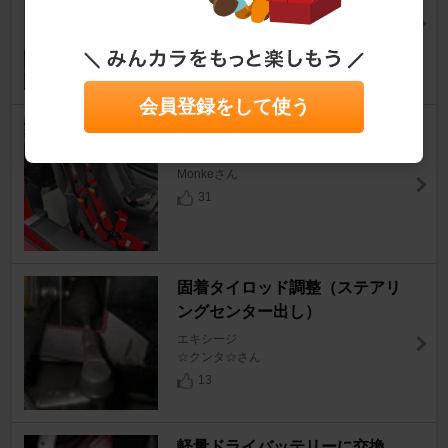
ートミラー
エキシージ
ヤス＠ZZさん
21
会員登録をして使う
ESQUELETO タイプ-E2
エキシージ
Monkeさん
31
固着タイロッド調整（ステアリ
ングセンター出し）
エキシージ
☆クンタ☆さん
13
軽量ドライバッテリーに交換