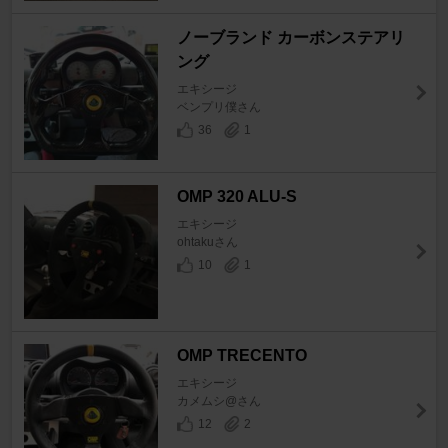
ノーブランド カーボンステアリ
ング
エキシージ
ベンプリ僕さん
36
1
OMP 320 ALU-S
エキシージ
ohtakuさん
10
1
OMP TRECENTO
エキシージ
カメムシ@さん
12
2