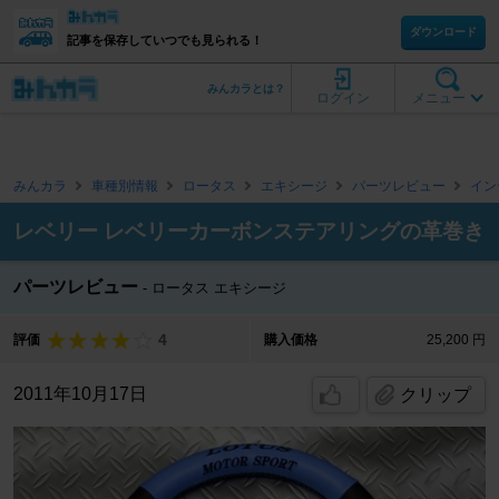
ダウンロード
記事を保存していつでも見られる！
みんカラとは？
ログイン
メニュー
みんカラ
車種別情報
ロータス
エキシージ
パーツレビュー
イン
レベリー レベリーカーボンステアリングの革巻き
パーツレビュー
ロータス エキシージ
4
評価
購入価格
25,200 円
2011年10月17日
クリップ