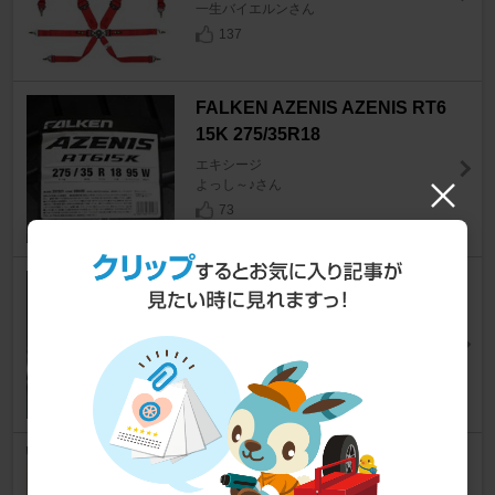
一生バイエルンさん
137
FALKEN AZENIS AZENIS RT6
15K 275/35R18
エキシージ
よっし～♪さん
73
KYB / カヤバ Competition Spri
ng
エキシージ
スカイツリー☆さん
20
不明 ロータス エリーゼ エキシ
ージ 専用設計サイドビューサポ