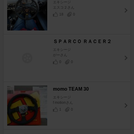
エキシージ
エスコ２さん
18
0
ＳＰＡＲＣＯ ＲＡＣＥＲ２
エキシージ
がーさん
0
0
momo TEAM 30
エキシージ
f motionさん
1
0