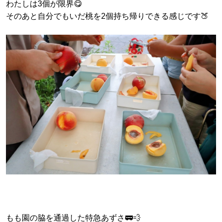
わたしは3個が限界😋
そのあと自分でもいだ桃を2個持ち帰りできる感じです🍑
もも園の脇を通過した特急あずさ🚃💨