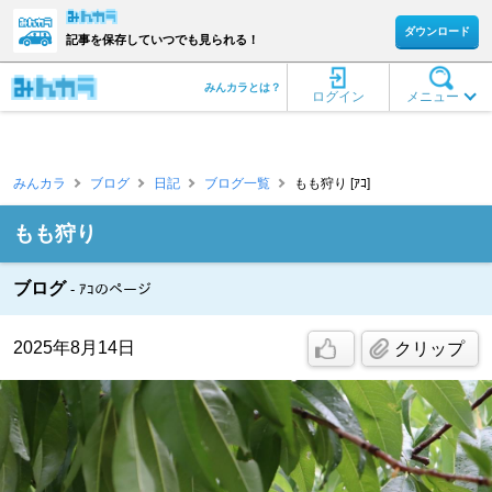
ダウンロード
記事を保存していつでも見られる！
みんカラとは？
ログイン
メニュー
みんカラ
ブログ
日記
ブログ一覧
もも狩り [ｱｺ]
もも狩り
ブログ
ｱｺのページ
2025年8月14日
クリップ