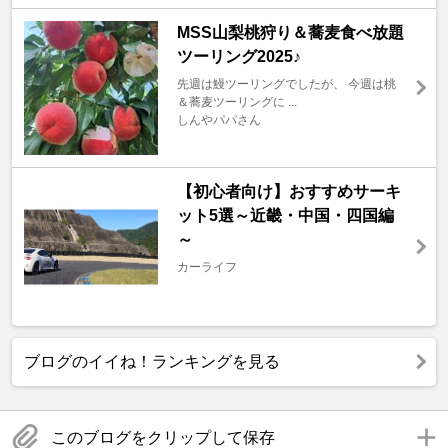
MSS山梨桃狩り＆蕎麦食べ放題
ツーリング2025♪
先週は鰻ツーリングでしたが、 今週は桃
＆蕎麦ツーリングに ...
しんやパパさん
【初心者向け】おすすめサーキ
ット5選～近畿・中国・四国編
～
カーライフ
ブログのイイね！ランキングを見る
このブログをクリップして保存