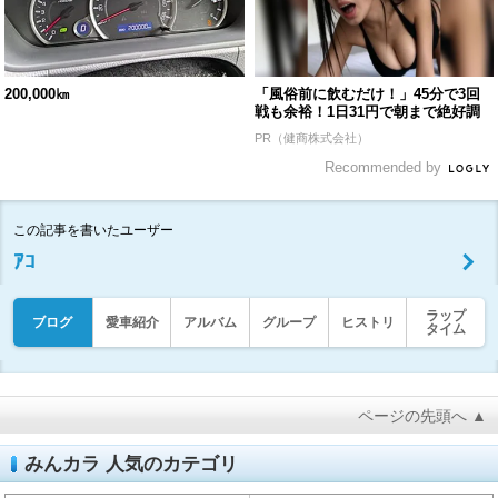
200,000㎞
「風俗前に飲むだけ！」45分で3回
戦も余裕！1日31円で朝まで絶好調
PR（健商株式会社）
Recommended by
この記事を書いたユーザー
ｱｺ
ラップ
ブログ
愛車紹介
アルバム
グループ
ヒストリ
タイム
ページの先頭へ ▲
みんカラ 人気のカテゴリ