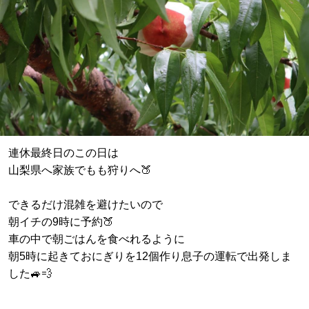
連休最終日のこの日は
山梨県へ家族でもも狩りへ🍑
できるだけ混雑を避けたいので
朝イチの9時に予約🍑
車の中で朝ごはんを食べれるように
朝5時に起きておにぎりを12個作り息子の運転で出発しま
した🚙💨