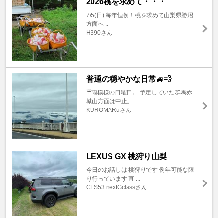
2026桃を求めて・・・
7/5(日) 毎年恒例！桃を求めて山梨県勝沼
方面へ ...
H390さん
普通の穏やかな日常🚙💨
☔️雨模様の日曜日。 予定していた群馬赤
城山方面は中止。 ...
KUROMARuさん
LEXUS GX 桃狩り山梨
今日のお話しは 桃狩りです 例年可能な限
り行っています 直 ...
CLS53 nextGclassさん