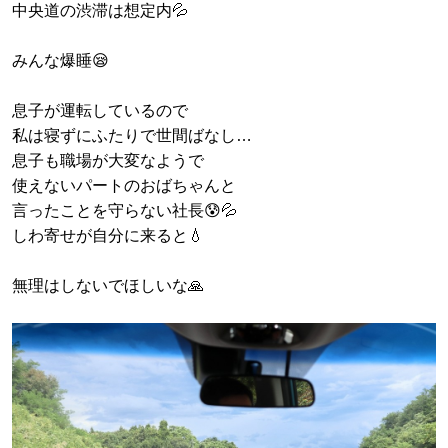
中央道の渋滞は想定内💦
みんな爆睡😪
息子が運転しているので
私は寝ずにふたりで世間ばなし…
息子も職場が大変なようで
使えないパートのおばちゃんと
言ったことを守らない社長😰💦
しわ寄せが自分に来ると💧‬
無理はしないでほしいな🙏