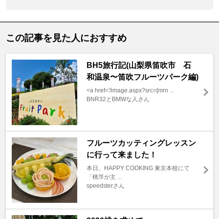
この記事を見た人におすすめ
BH5旅行記(山梨県笛吹市 石
和温泉〜笛吹フルーツパーク編)
<a href='/image.aspx?src=[mrn ...
BNR32とBMWな人さん
フルーツカッティングレッスン
に行って来ました！
本日、HAPPY COOKING 東京本校にて
「桃🍑が主 ...
speedsterさん